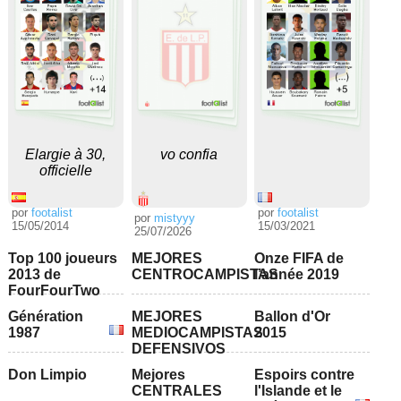
Elargie à 30,
vo confia
officielle
por
footalist
por
footalist
por
mistyyy
15/05/2014
15/03/2021
25/07/2026
Top 100 joueurs
MEJORES
Onze FIFA de
2013 de
CENTROCAMPISTAS
l’année 2019
FourFourTwo
Génération
MEJORES
Ballon d'Or
1987
MEDIOCAMPISTAS
2015
DEFENSIVOS
Don Limpio
Mejores
Espoirs contre
CENTRALES
l'Islande et le