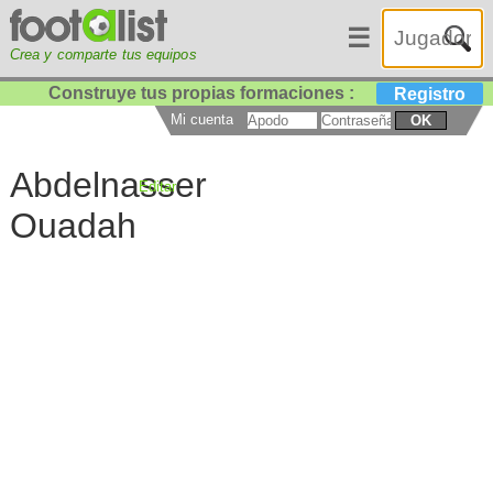
☰
Crea y comparte tus equipos
Construye tus propias formaciones :
Registro
Mi cuenta
OK
Abdelnasser
Editar
Ouadah