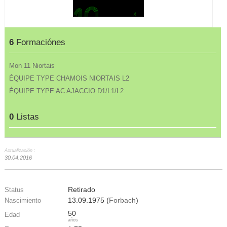
6
Formaciónes
Mon 11 Niortais
ÉQUIPE TYPE CHAMOIS NIORTAIS L2
ÉQUIPE TYPE AC AJACCIO D1/L1/L2
0
Listas
Actualización :
30.04.2016
Retirado
Status
13.09.1975 (
Forbach
)
Nascimiento
50
Edad
años