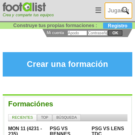
☰
Crea y comparte tus equipos
Construye tus propias formaciones :
Registro
Mi cuenta
OK
Crear una formación
Formaciónes
RECIENTES
TOP
BÚSQUEDA
MON 11 (4231 -
PSG VS
PSG VS LENS
235)
RENNES
TDC