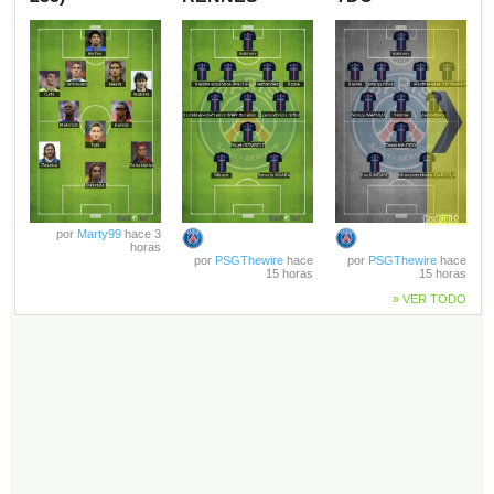
por
Marty99
hace 3
horas
por
PSGThewire
hace
por
PSGThewire
hace
15 horas
15 horas
» VER TODO