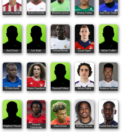
Lucas Hernández
Ibrahima Konaté
Maxence Lacroix
Wesley Fofana
Jean-Clair Todibo
Axel Disasi
Loïc Badé
Ferland Mendy
Lucas Digne
Adrien Truffert
N'Golo Kanté
Mattéo Guendouzi
Youssouf Fofana
Adrien Rabiot
Boubacar Kamara
Eduardo
Khéphren Thuram
Désiré Doué
Bradley Barcola
Randal Kolo Muani
Camavinga