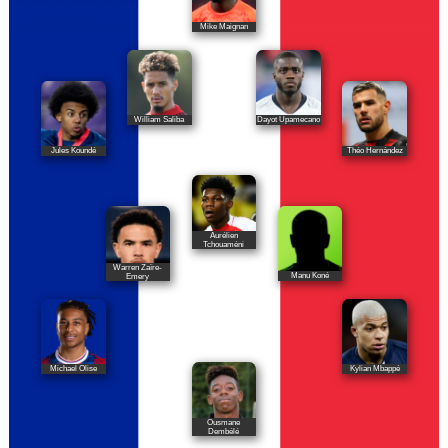
Mike Maignan
William Saliba
Dayot Upamecano
Jules Koundé
Théo Hernández
Aurélien
Tchouaméni
Warren Zaïre-
Manu Koné
Emery
Michael Olise
Kylian Mbappé
Ousmane
Dembélé