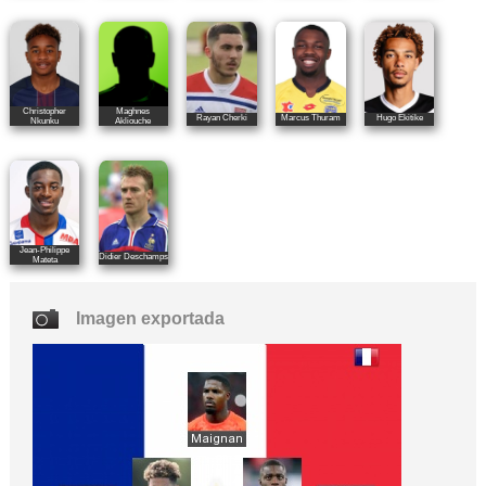
Christopher
Maghnes
Rayan Cherki
Marcus Thuram
Hugo Ekitike
Nkunku
Akliouche
Jean-Philippe
Didier Deschamps
Mateta
Imagen exportada