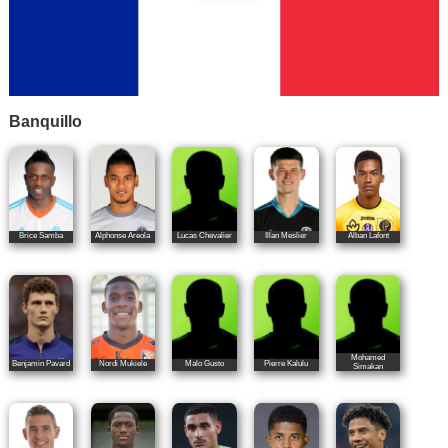
Banquillo
Brice Samba
Alphonse Areola
Lucas Chevalier
Illan Meslier
Alban Lafont
Mohamed
Benjamin Pavard
Nordi Mukiele
Malo Gusto
Pierre Kalulu
Simakan