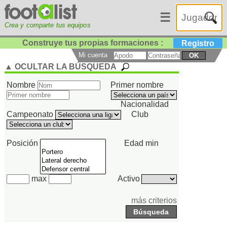
☰
Crea y comparte tus equipos
Construye tus propias formaciones :
Registro
Mi cuenta
OK
▲ OCULTAR LA BÚSQUEDA
Nombre
Primer nombre
Nacionalidad
Campeonato
Club
Posición
Edad min
max
Activo
más criterios
Búsqueda