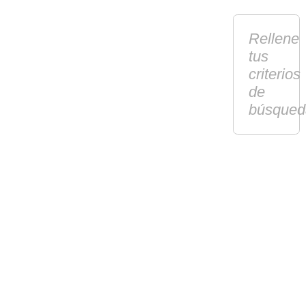
Rellene
tus
criterios
de
búsqued