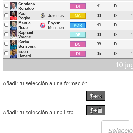
Cristiano
41
D
1
DI
Ronaldo
Paul
Juventus
33
D
1
MC
Pogba
Manuel
Bayern
40
D
1
POR
Neuer
München
Raphaël
33
D
1
DF
Varane
Karim
38
D
1
DC
Benzema
Eden
35
D
1
DI
Hazard
10 ju
Añadir tu selección a una formación
Añadir tu selección a una lista
Selecci