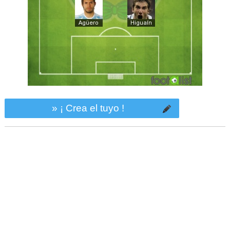
» ¡ Crea el tuyo !