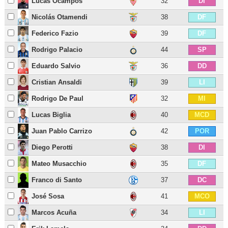
Lucas Ocampos
32
DI
Nicolás Otamendi
38
DF
Federico Fazio
39
DF
Rodrigo Palacio
44
SP
Eduardo Salvio
36
DD
Cristian Ansaldi
39
LI
Rodrigo De Paul
32
MI
Lucas Biglia
40
MCD
Juan Pablo Carrizo
42
POR
Diego Perotti
38
DI
Mateo Musacchio
35
DF
Franco di Santo
37
DC
José Sosa
41
MCO
Marcos Acuña
34
LI