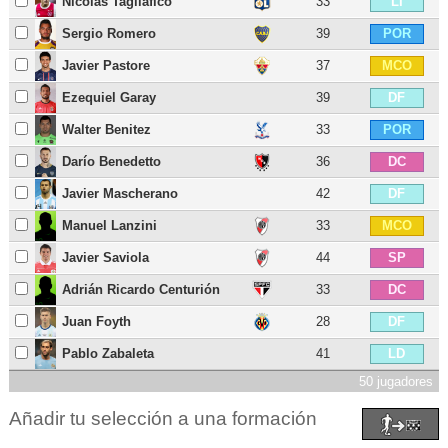
Nicolás Tagliafico
33
LI
Sergio Romero
39
POR
Javier Pastore
37
MCO
Ezequiel Garay
39
DF
Walter Benitez
33
POR
Darío Benedetto
36
DC
Javier Mascherano
42
DF
Manuel Lanzini
33
MCO
Javier Saviola
44
SP
Adrián Ricardo Centurión
33
DC
Juan Foyth
28
DF
Pablo Zabaleta
41
LD
50 jugadores
Añadir tu selección a una formación