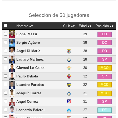
Selección de 50 jugadores
Nombre
Club
Edad
Posición
Lionel Messi
39
DD
Sergio Agüero
38
DC
Ángel Di María
38
DD
Lautaro Martínez
28
SP
Giovani Lo Celso
30
MCO
Paulo Dybala
32
SP
Leandro Paredes
32
MCD
Joaquín Correa
31
MCO
Angel Correa
31
SP
Leonardo Balerdi
27
DF