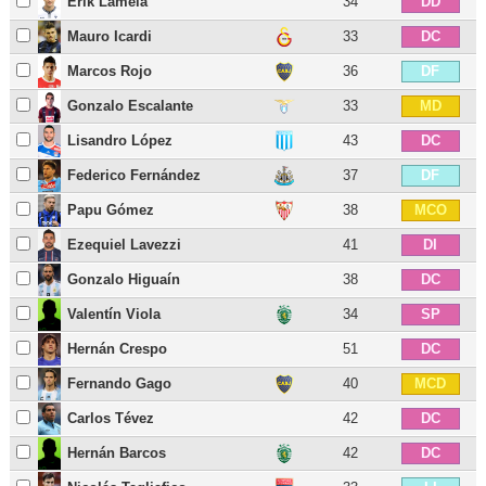
Erik Lamela
34
DD
Mauro Icardi
33
DC
Marcos Rojo
36
DF
Gonzalo Escalante
33
MD
Lisandro López
43
DC
Federico Fernández
37
DF
Papu Gómez
38
MCO
Ezequiel Lavezzi
41
DI
Gonzalo Higuaín
38
DC
Valentín Viola
34
SP
Hernán Crespo
51
DC
Fernando Gago
40
MCD
Carlos Tévez
42
DC
Hernán Barcos
42
DC