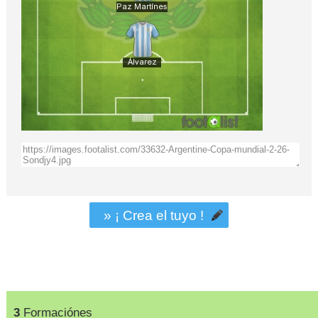
» ¡ Crea el tuyo !
3
Formaciónes