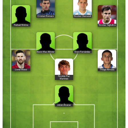
Cristian Romero
Nicolás Otamendi
Nahuel Molina
Nicolás Tagliafico
Alexis Mac Allister
Enzo Fernández
Lionel Messi
Thiago Almada
Nicolás Paz
Martínes
Julián Álvarez