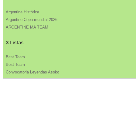
Argentina Histórica
Argentine Copa mundial 2026
ARGENTINE MA TEAM
3
Listas
Best Team
Best Team
Convocatoria Leyendas Asoko