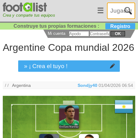
☰
Crea y comparte tus equipos
Construye tus propias formaciones :
Registro
Mi cuenta
OK
Argentine Copa mundial 2026
» ¡ Crea el tuyo !
/ /
Argentina
Sondjy40
01/04/2026 06:54
Emiliano Martínez