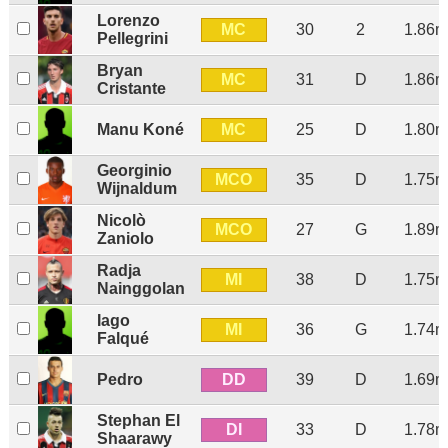
Lorenzo
MC
30
2
1.86m
Pellegrini
Bryan
MC
31
D
1.86m
Cristante
MC
Manu Koné
25
D
1.80m
Georginio
MCO
35
D
1.75m
Wijnaldum
Nicolò
MCO
27
G
1.89m
Zaniolo
Radja
MI
38
D
1.75m
Nainggolan
Iago
MI
36
G
1.74m
Falqué
DD
Pedro
39
D
1.69m
Stephan El
DI
33
D
1.78m
Shaarawy