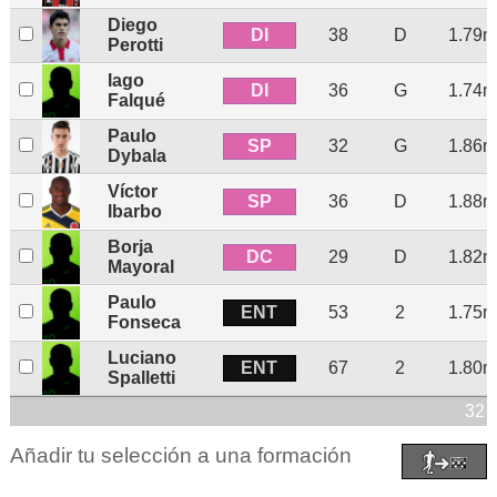
Diego
DI
38
D
1.79m
Perotti
Iago
DI
36
G
1.74m
Falqué
Paulo
SP
32
G
1.86m
Dybala
Víctor
SP
36
D
1.88m
Ibarbo
Borja
DC
29
D
1.82m
Mayoral
Paulo
ENT
53
2
1.75m
Fonseca
Luciano
ENT
67
2
1.80m
Spalletti
32 
Añadir tu selección a una formación