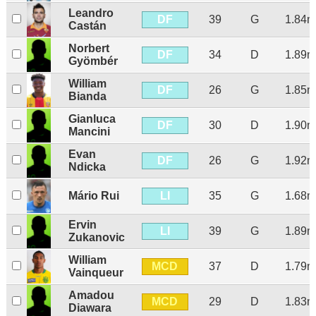
Leandro
DF
39
G
1.84m
Castán
Norbert
DF
34
D
1.89m
Gyömbér
William
DF
26
G
1.85m
Bianda
Gianluca
DF
30
D
1.90m
Mancini
Evan
DF
26
G
1.92m
Ndicka
LI
Mário Rui
35
G
1.68m
Ervin
LI
39
G
1.89m
Zukanovic
William
MCD
37
D
1.79m
Vainqueur
Amadou
MCD
29
D
1.83m
Diawara