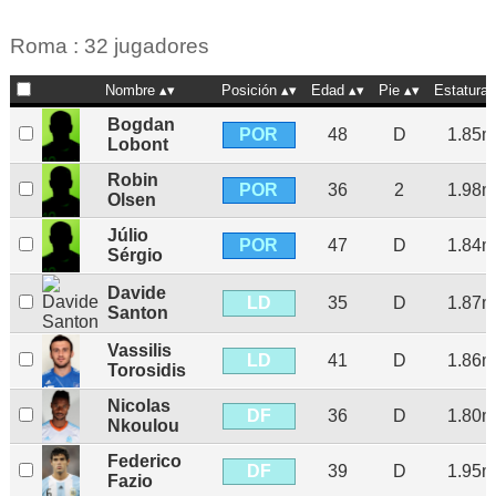
Roma : 32 jugadores
Nombre
Posición
Edad
Pie
Estatura
Bogdan
POR
48
D
1.85m
Lobont
Robin
POR
36
2
1.98m
Olsen
Júlio
POR
47
D
1.84m
Sérgio
Davide
LD
35
D
1.87m
Santon
Vassilis
LD
41
D
1.86m
Torosidis
Nicolas
DF
36
D
1.80m
Nkoulou
Federico
DF
39
D
1.95m
Fazio