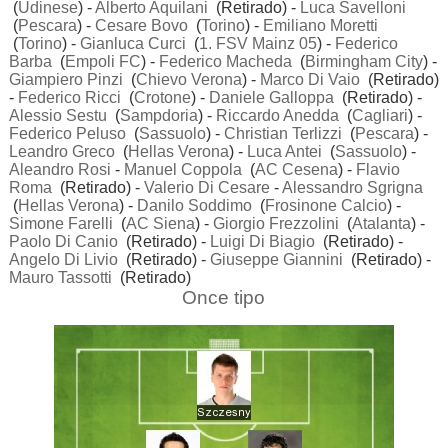
(
Udinese
) -
Alberto Aquilani
(Retirado) -
Luca Savelloni
(
Pescara
) -
Cesare Bovo
(
Torino
) -
Emiliano Moretti
(
Torino
) -
Gianluca Curci
(
1. FSV Mainz 05
) -
Federico
Barba
(
Empoli FC
) -
Federico Macheda
(
Birmingham City
) -
Giampiero Pinzi
(
Chievo Verona
) -
Marco Di Vaio
(Retirado)
-
Federico Ricci
(
Crotone
) -
Daniele Galloppa
(Retirado) -
Alessio Sestu
(
Sampdoria
) -
Riccardo Anedda
(
Cagliari
) -
Federico Peluso
(
Sassuolo
) -
Christian Terlizzi
(
Pescara
) -
Leandro Greco
(
Hellas Verona
) -
Luca Antei
(
Sassuolo
) -
Aleandro Rosi
-
Manuel Coppola
(
AC Cesena
) -
Flavio
Roma
(Retirado) -
Valerio Di Cesare
-
Alessandro Sgrigna
(
Hellas Verona
) -
Danilo Soddimo
(
Frosinone Calcio
) -
Simone Farelli
(
AC Siena
) -
Giorgio Frezzolini
(
Atalanta
) -
Paolo Di Canio
(Retirado) -
Luigi Di Biagio
(Retirado) -
Angelo Di Livio
(Retirado) -
Giuseppe Giannini
(Retirado) -
Mauro Tassotti
(Retirado)
Once tipo