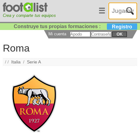
☰
Crea y comparte tus equipos
Construye tus propias formaciones :
Registro
Mi cuenta
OK
Roma
/ /
Italia
/
Serie A