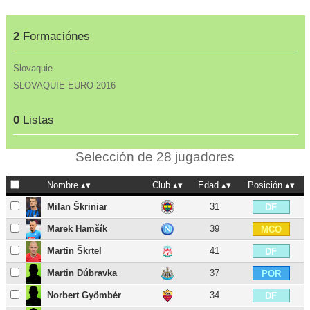
2
Formaciónes
Slovaquie
SLOVAQUIE EURO 2016
0
Listas
Selección de 28 jugadores
Nombre
Club
Edad
Posición
Milan Škriniar
31
DF
Marek Hamšík
39
MCO
Martin Škrtel
41
DF
Martin Dúbravka
37
POR
Norbert Gyömbér
34
DF