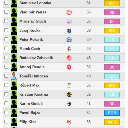
Stanislav Lobotka
31
MC
Vladimir Weiss
36
DD
Miroslav Stoch
36
DI
Juraj Kucka
39
MC
Peter Pekarík
39
LD
Marek Cech
43
LI
Radoslav Zabavník
45
LD
Andrej Rendla
35
DC
Tomáš Hubocan
40
LI
Róbert Mak
35
MD
Kristian Kostrna
32
LD
Karim Guédé
41
DC
Pavol Bajza
34
POR
Filip Kiss
35
MCD