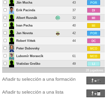
Ján Mucha
43
POR
Erik Pacinda
37
DI
Albert Rusnák
32
MI
Ivan Pecha
40
MI
Jan Novota
42
POR
Robert Vittek
44
DC
Peter Dubovsky
MCO
Lubomír Moravcík
61
MCO
Vratislav Greško
49
LI
28 jugadores
Añadir tu selección a una formación
Añadir tu selección a una lista