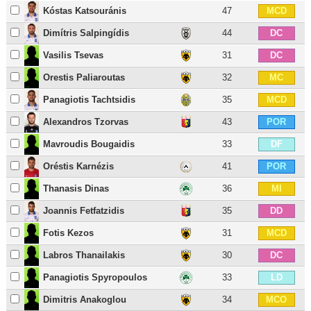
Kóstas Katsouránis
47
MCD
Dimítris Salpingídis
44
DC
Vasilis Tsevas
31
DC
Orestis Paliaroutas
32
MC
Panagiotis Tachtsidis
35
MCD
Alexandros Tzorvas
43
POR
Mavroudis Bougaidis
33
DF
Oréstis Karnézis
41
POR
Thanasis Dinas
36
MI
Joannis Fetfatzidis
35
DD
Fotis Kezos
31
MCD
Labros Thanailakis
30
DC
Panagiotis Spyropoulos
33
LD
Dimitris Anakoglou
34
MCO