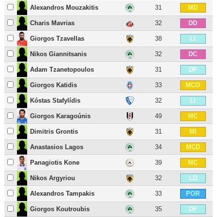
Alexandros Mouzakitis
31
MD
Charis Mavrias
32
DD
Giorgos Tzavellas
38
LI
Nikos Giannitsanis
32
DC
Adam Tzanetopoulos
31
DF
Giorgos Katidis
33
MCO
Kóstas Stafylídis
32
LI
Giorgos Karagoúnis
49
MC
Dimitris Grontis
31
MI
Anastasios Lagos
34
MCD
Panagiotis Kone
39
MC
Nikos Argyriou
32
LD
Alexandros Tampakis
33
POR
Giorgos Koutroubis
35
DF