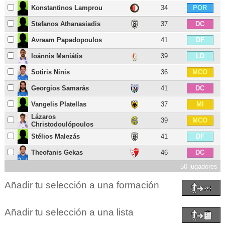
Konstantinos Lamprou
34
POR
Stefanos Athanasiadis
37
DC
Avraam Papadopoulos
41
DF
Ioánnis Maniátis
39
LD
Sotiris Ninis
36
MCO
Georgios Samarás
41
DC
Vangelis Platellas
37
MI
Lázaros
39
MCO
Christodoulópoulos
Stélios Malezás
41
DF
Theofanis Gekas
46
DC
50 jugadores
Añadir tu selección a una formación
Añadir tu selección a una lista