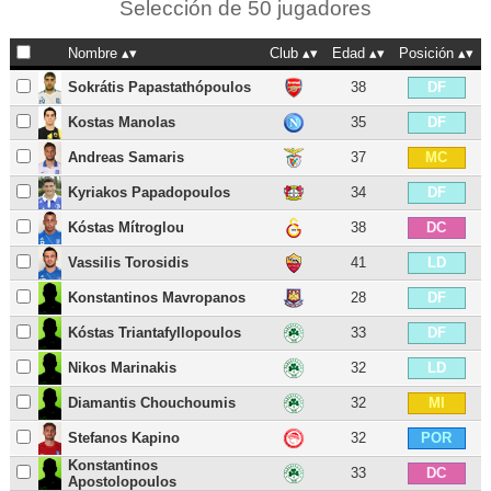
Selección de 50 jugadores
Nombre
Club
Edad
Posición
Sokrátis Papastathópoulos
38
DF
Kostas Manolas
35
DF
Andreas Samaris
37
MC
Kyriakos Papadopoulos
34
DF
Kóstas Mítroglou
38
DC
Vassilis Torosidis
41
LD
Konstantinos Mavropanos
28
DF
Kóstas Triantafyllopoulos
33
DF
Nikos Marinakis
32
LD
Diamantis Chouchoumis
32
MI
Stefanos Kapino
32
POR
Konstantinos
33
DC
Apostolopoulos