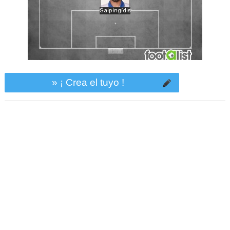
» ¡ Crea el tuyo !