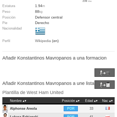
239
días
1.94
Estatura
m
88
Peso
kg
Defensor central
Posición
Derecho
Pie
Nacionalidad
Wikipedia
(en)
Perfil
Añadir Konstantinos Mavropanos a una formacion
Añadir Konstantinos Mavropanos a une lista
Plantilla de
West Ham United
Nombre
Posición
Edad
Nac
Alphonse Areola
33
POR
Lukasz Fabianski
41
POR