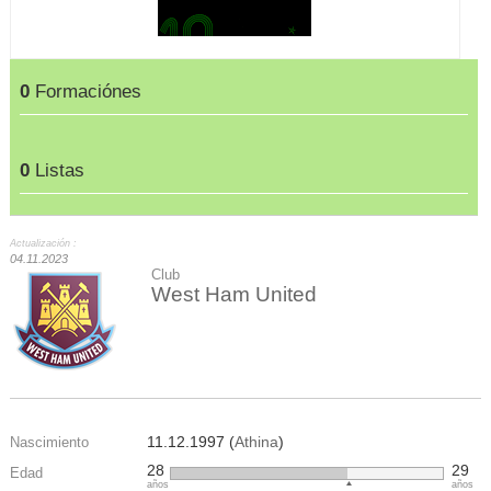
0
Formaciónes
0
Listas
Actualización :
04.11.2023
Club
West Ham United
11.12.1997 (
Athina
)
Nascimiento
28
29
Edad
años
años