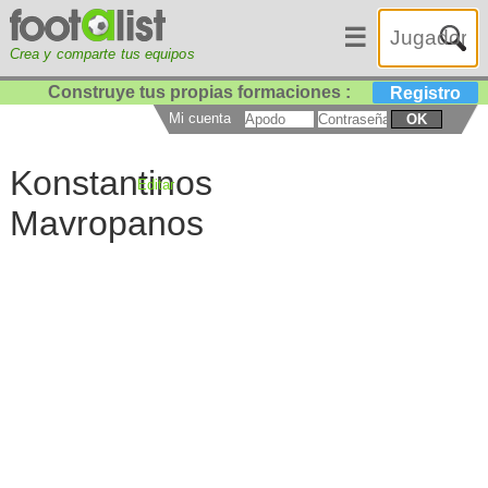
☰
Crea y comparte tus equipos
Construye tus propias formaciones :
Registro
Mi cuenta
OK
Konstantinos
Editar
Mavropanos