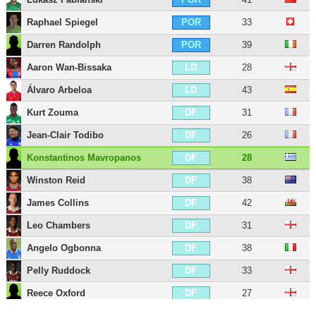
Raphael Spiegel
33
POR
Darren Randolph
39
POR
Aaron Wan-Bissaka
28
LD
Álvaro Arbeloa
43
LD
Kurt Zouma
31
DF
Jean-Clair Todibo
26
DF
Konstantinos Mavropanos
28
DF
Winston Reid
38
DF
James Collins
42
DF
Leo Chambers
31
DF
Angelo Ogbonna
38
DF
Pelly Ruddock
33
DF
Reece Oxford
27
DF
Issa Diop
29
DF