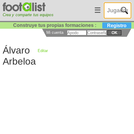
☰
Crea y comparte tus equipos
Construye tus propias formaciones :
Registro
Mi cuenta
OK
Álvaro
Editar
Arbeloa