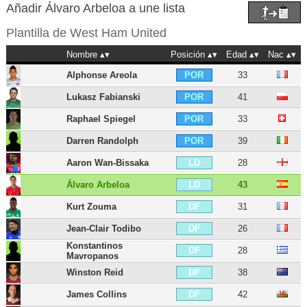
Añadir Álvaro Arbeloa a une lista
Plantilla de
West Ham United
Nombre
Posición
Edad
Nac
Alphonse Areola
33
POR
Lukasz Fabianski
41
POR
Raphael Spiegel
33
POR
Darren Randolph
39
POR
Aaron Wan-Bissaka
28
LD
Álvaro Arbeloa
43
LD
Kurt Zouma
31
DF
Jean-Clair Todibo
26
DF
Konstantinos
28
DF
Mavropanos
Winston Reid
38
DF
James Collins
42
DF