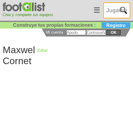
☰
Crea y comparte tus equipos
Construye tus propias formaciones :
Registro
Mi cuenta
OK
Maxwel
Editar
Cornet