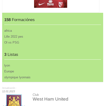
158
Formaciónes
africa
Lille 2022 pes
Ol vs PSG
3
Listas
lyon
Europe
olympique lyonnais
Actualización :
12.01.2023
Club
West Ham United