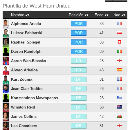
Plantilla de
West Ham United
Nombre
Posición
Edad
Nac
Alphonse Areola
33
POR
Lukasz Fabianski
41
POR
Raphael Spiegel
33
POR
Darren Randolph
39
POR
Aaron Wan-Bissaka
28
LD
Álvaro Arbeloa
43
LD
Kurt Zouma
31
DF
Jean-Clair Todibo
26
DF
Konstantinos Mavropanos
28
DF
Winston Reid
38
DF
James Collins
42
DF
Leo Chambers
31
DF