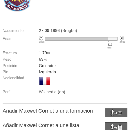
27.09.1996 (
Bregbo
)
Nascimiento
29
30
Edad
años
años
316
días
1.79
Estatura
m
69
Peso
kg
Goleador
Posición
Izquierdo
Pie
Nacionalidad
Wikipedia
(en)
Perfil
Añadir Maxwel Cornet a una formacion
Añadir Maxwel Cornet a une lista