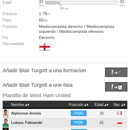
32
33
Edad
años
años
76
días
1.79
Estatura
m
65
Peso
kg
Mediocampista derecho / Mediocampista
Posición
izquierdo / Mediocampista ofensivo
Derecho
Pie
Nacionalidad
Añadir Blair Turgott a una formacion
Añadir Blair Turgott a une lista
Plantilla de
West Ham United
Nombre
Posición
Edad
Nac
Alphonse Areola
33
POR
Lukasz Fabianski
41
POR