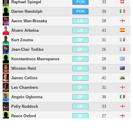
Raphael Spiegel
33
POR
Darren Randolph
39
POR
Aaron Wan-Bissaka
28
LD
Álvaro Arbeloa
43
LD
Kurt Zouma
31
DF
Jean-Clair Todibo
26
DF
Konstantinos Mavropanos
28
DF
Winston Reid
38
DF
James Collins
42
DF
Leo Chambers
31
DF
Angelo Ogbonna
38
DF
Pelly Ruddock
33
DF
Reece Oxford
27
DF
Issa Diop
29
DF