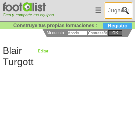
☰
Crea y comparte tus equipos
Construye tus propias formaciones :
Registro
Mi cuenta
OK
Blair
Editar
Turgott