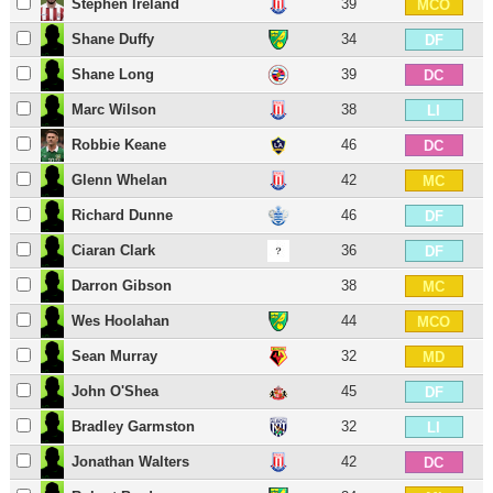
Stephen Ireland
39
MCO
Shane Duffy
34
DF
Shane Long
39
DC
Marc Wilson
38
LI
Robbie Keane
46
DC
Glenn Whelan
42
MC
Richard Dunne
46
DF
Ciaran Clark
36
DF
Darron Gibson
38
MC
Wes Hoolahan
44
MCO
Sean Murray
32
MD
John O'Shea
45
DF
Bradley Garmston
32
LI
Jonathan Walters
42
DC