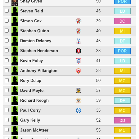
Shay Given
50
POR
Steven Reid
45
LD
Simon Cox
39
DC
Stephen Quinn
40
MI
Damien Delaney
45
DF
Stephen Henderson
38
POR
Kevin Foley
41
LD
Anthony Pilkington
38
MI
Rory Delap
50
MC
David Meyler
37
MC
Richard Keogh
39
DF
Paul Corry
35
MC
Gary Kelly
52
DD
Jason McAteer
55
MC