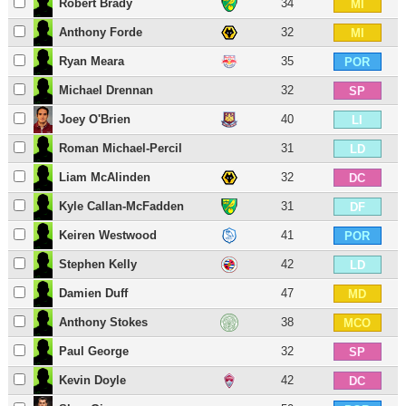
Robert Brady
34
MI
Anthony Forde
32
MI
Ryan Meara
35
POR
Michael Drennan
32
SP
Joey O'Brien
40
LI
Roman Michael-Percil
31
LD
Liam McAlinden
32
DC
Kyle Callan-McFadden
31
DF
Keiren Westwood
41
POR
Stephen Kelly
42
LD
Damien Duff
47
MD
Anthony Stokes
38
MCO
Paul George
32
SP
Kevin Doyle
42
DC