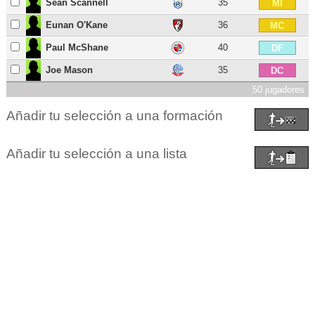
Sean Scannell
35
MI
Eunan O'Kane
36
MC
Paul McShane
40
DF
Joe Mason
35
DC
50 jugadores
Añadir tu selección a una formación
Añadir tu selección a una lista