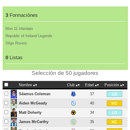
3
Formaciónes
Mon 11 Irlandais
Republic of Ireland Legends
Sligo Rovers
0
Listas
Selección de 50 jugadores
Nombre
Club
Edad
Posición
Séamus Coleman
37
LD
Aiden McGeady
40
MD
Matt Doherty
34
LD
James McCarthy
35
MC