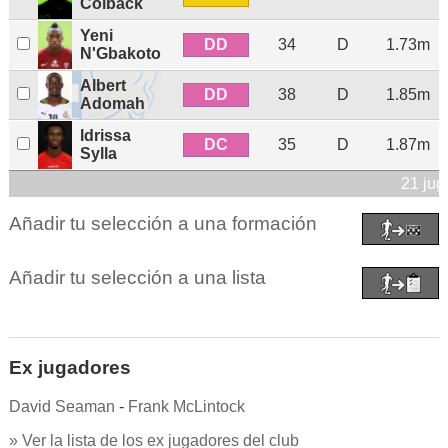
Colback
Yeni
DD
34
D
1.73m
N'Gbakoto
Albert
DD
38
D
1.85m
Adomah
Idrissa
DC
35
D
1.87m
Sylla
21 jug
Añadir tu selección a una formación
Añadir tu selección a una lista
Ex jugadores
David Seaman
-
Frank McLintock
» Ver la lista de los ex jugadores del club