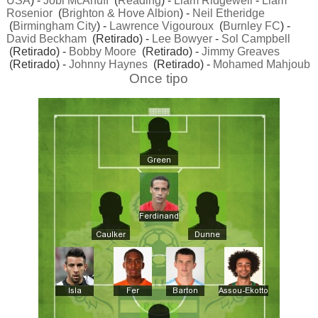
USA
) -
Jobi McAnuff
(
Reading
) -
Liam Ridgewell
-
Liam
Rosenior
(
Brighton & Hove Albion
) -
Neil Etheridge
(
Birmingham City
) -
Lawrence Vigouroux
(
Burnley FC
) -
David Beckham
(Retirado) -
Lee Bowyer
-
Sol Campbell
(Retirado) -
Bobby Moore
(Retirado) -
Jimmy Greaves
(Retirado) -
Johnny Haynes
(Retirado) -
Mohamed Mahjoub
Once tipo