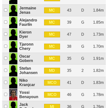
Jermaine
MC
43
D
1.84m
Jenas
Alejandro
MC
39
G
1.85m
Faurlín
Kieron
MC
47
D
1.73m
Dyer
Tjaronn
MC
38
G
1.70m
Chery
Oscar
MC
35
G
1.91m
Gobern
Stefan
MD
35
2
1.82m
Johansen
Niko
MCO
41
D
1.83m
Kranjcar
Yossi
MCO
46
G
1.78m
Benayoun
Jack
MI
36
G
1.76m