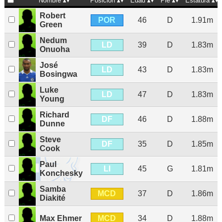
Nombre
Posición
Edad
Pie
Estatura
Robert
POR
46
D
1.91m
Green
Nedum
LD
39
D
1.83m
Onuoha
José
LD
43
D
1.83m
Bosingwa
Luke
LD
47
D
1.83m
Young
Richard
DF
46
D
1.88m
Dunne
Steve
DF
35
D
1.85m
Cook
Paul
LI
45
G
1.81m
Konchesky
Samba
MCD
37
D
1.86m
Diakité
MCD
Max Ehmer
34
D
1.88m