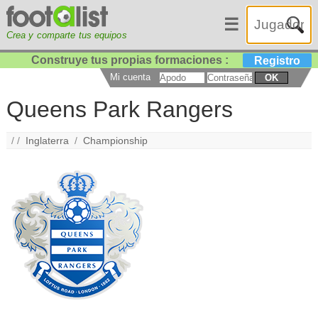
☰
Crea y comparte tus equipos
Construye tus propias formaciones :
Registro
Mi cuenta
OK
Queens Park Rangers
/ /
Inglaterra
/
Championship