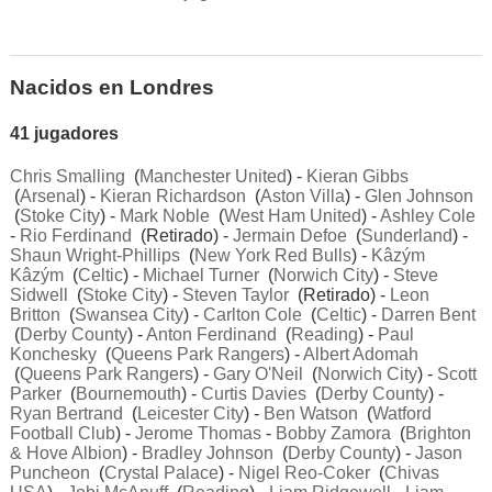
Nacidos en Londres
41 jugadores
Chris Smalling
(
Manchester United
) -
Kieran Gibbs
(
Arsenal
) -
Kieran Richardson
(
Aston Villa
) -
Glen Johnson
(
Stoke City
) -
Mark Noble
(
West Ham United
) -
Ashley Cole
-
Rio Ferdinand
(Retirado) -
Jermain Defoe
(
Sunderland
) -
Shaun Wright-Phillips
(
New York Red Bulls
) -
Kâzým
Kâzým
(
Celtic
) -
Michael Turner
(
Norwich City
) -
Steve
Sidwell
(
Stoke City
) -
Steven Taylor
(Retirado) -
Leon
Britton
(
Swansea City
) -
Carlton Cole
(
Celtic
) -
Darren Bent
(
Derby County
) -
Anton Ferdinand
(
Reading
) -
Paul
Konchesky
(
Queens Park Rangers
) -
Albert Adomah
(
Queens Park Rangers
) -
Gary O'Neil
(
Norwich City
) -
Scott
Parker
(
Bournemouth
) -
Curtis Davies
(
Derby County
) -
Ryan Bertrand
(
Leicester City
) -
Ben Watson
(
Watford
Football Club
) -
Jerome Thomas
-
Bobby Zamora
(
Brighton
& Hove Albion
) -
Bradley Johnson
(
Derby County
) -
Jason
Puncheon
(
Crystal Palace
) -
Nigel Reo-Coker
(
Chivas