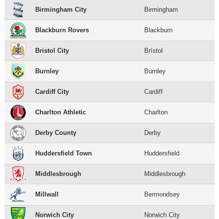
Birmingham City
Birmingham
Blackburn Rovers
Blackburn
Bristol City
Brístol
Burnley
Burnley
Cardiff City
Cardiff
Charlton Athletic
Charlton
Derby County
Derby
Huddersfield Town
Huddersfield
Middlesbrough
Middlesbrough
Millwall
Bermondsey
Norwich City
Norwich City