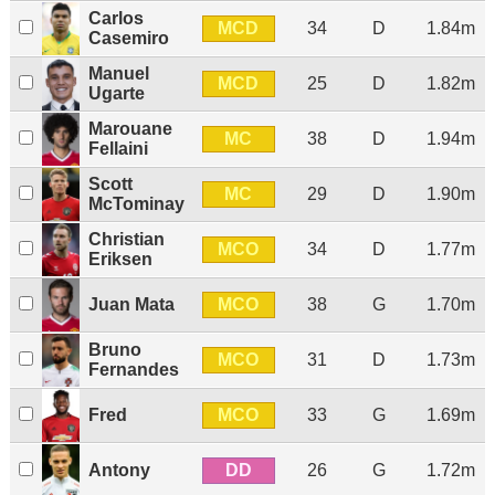
Carlos
MCD
34
D
1.84m
Casemiro
Manuel
MCD
25
D
1.82m
Ugarte
Marouane
MC
38
D
1.94m
Fellaini
Scott
MC
29
D
1.90m
McTominay
Christian
MCO
34
D
1.77m
Eriksen
MCO
Juan Mata
38
G
1.70m
Bruno
MCO
31
D
1.73m
Fernandes
MCO
Fred
33
G
1.69m
DD
Antony
26
G
1.72m