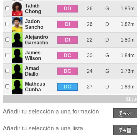
Tahith
DD
26
G
1.85m
Chong
Jadon
DI
26
D
1.82m
Sancho
Alejandro
DI
22
D
1.80m
Garnacho
James
DC
30
G
1.84m
Wilson
Amad
DC
24
G
1.73m
Diallo
Matheus
DC
27
D
1.83m
Cunha
31 jug
Añadir tu selección a una formación
Añadir tu selección a una lista