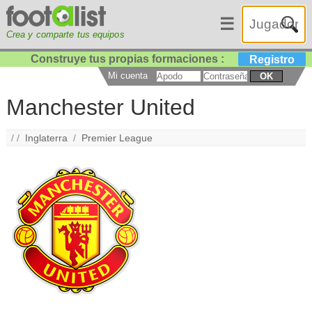
☰
Crea y comparte tus equipos
Construye tus propias formaciones :
Registro
Mi cuenta
OK
Manchester United
/ /
Inglaterra
/
Premier League