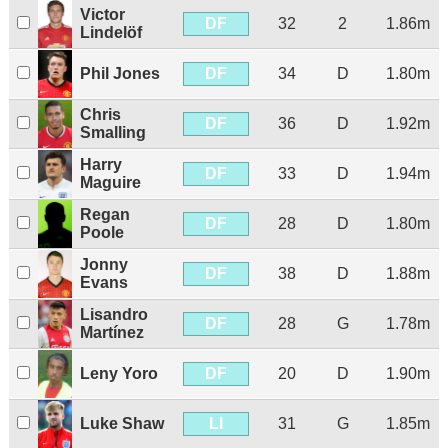
Victor
DF
32
2
1.86m
Lindelöf
DF
Phil Jones
34
D
1.80m
Chris
DF
36
D
1.92m
Smalling
Harry
DF
33
D
1.94m
Maguire
Regan
DF
28
D
1.80m
Poole
Jonny
DF
38
D
1.88m
Evans
Lisandro
DF
28
G
1.78m
Martínez
DF
Leny Yoro
20
D
1.90m
LI
Luke Shaw
31
G
1.85m