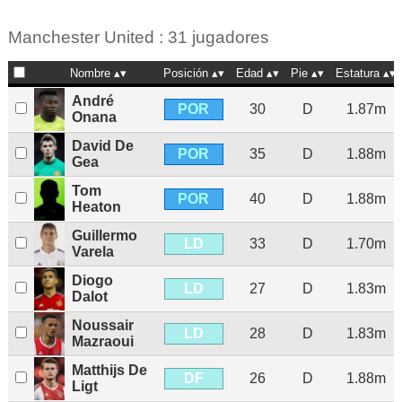
Manchester United : 31 jugadores
Nombre
Posición
Edad
Pie
Estatura
André
POR
30
D
1.87m
Onana
David De
POR
35
D
1.88m
Gea
Tom
POR
40
D
1.88m
Heaton
Guillermo
LD
33
D
1.70m
Varela
Diogo
LD
27
D
1.83m
Dalot
Noussair
LD
28
D
1.83m
Mazraoui
Matthijs De
DF
26
D
1.88m
Ligt