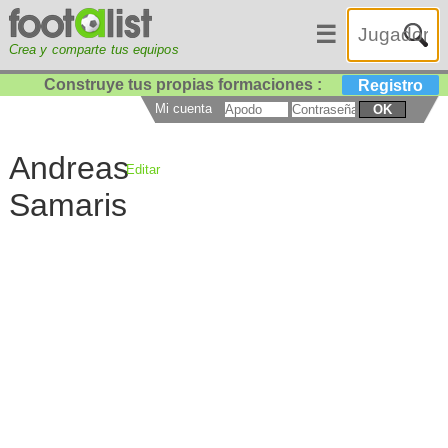
☰
Crea y comparte tus equipos
Construye tus propias formaciones :
Registro
Mi cuenta
OK
Andreas
Editar
Samaris