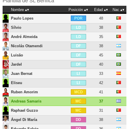
Plantilla de
SL Benfica
Nombre
Posición
Edad
Nac
Paulo Lopes
48
POR
Sílvio
38
LD
André Almeida
35
LD
Nicolás Otamendi
38
DF
Luisão
45
DF
Jardel
40
DF
Juan Bernat
33
LI
Eliseu
42
LI
Ruben Amorim
41
MCD
Andreas Samaris
37
MC
Raphael Guzzo
31
MC
Ángel Di María
38
DD
Eduardo Salvio
36
DD