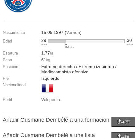
15.05.1997 (
Vernon
)
Nascimiento
29
30
Edad
años
años
84
días
1.77
Estatura
m
61
Peso
kg
Extremo derecho / Extremo izquierdo /
Posición
Mediocampista ofensivo
Izquierdo
Pie
Nacionalidad
Wikipedia
Perfil
Añadir Ousmane Dembélé a una formacion
Añadir Ousmane Dembélé a une lista