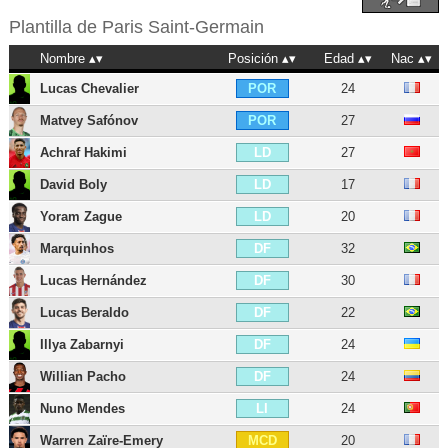
Plantilla de
Paris Saint-Germain
Nombre
Posición
Edad
Nac
Lucas Chevalier
24
POR
Matvey Safónov
27
POR
Achraf Hakimi
27
LD
David Boly
17
LD
Yoram Zague
20
LD
Marquinhos
32
DF
Lucas Hernández
30
DF
Lucas Beraldo
22
DF
Illya Zabarnyi
24
DF
Willian Pacho
24
DF
Nuno Mendes
24
LI
Warren Zaïre-Emery
20
MCD