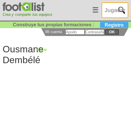
☰
Crea y comparte tus equipos
Construye tus propias formaciones :
Registro
Mi cuenta
OK
Ousmane
Editar
Dembélé