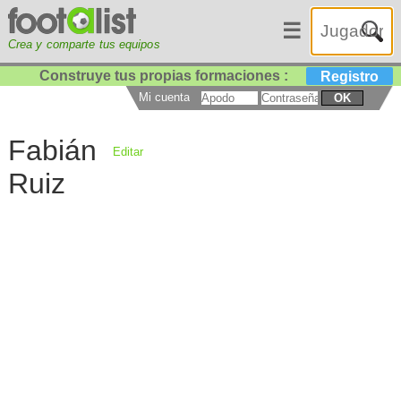
☰
Crea y comparte tus equipos
Construye tus propias formaciones :
Registro
Mi cuenta
OK
Fabián
Editar
Ruiz