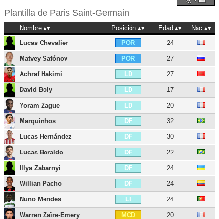
Plantilla de
Paris Saint-Germain
Nombre
Posición
Edad
Nac
Lucas Chevalier
24
POR
Matvey Safónov
27
POR
Achraf Hakimi
27
LD
David Boly
17
LD
Yoram Zague
20
LD
Marquinhos
32
DF
Lucas Hernández
30
DF
Lucas Beraldo
22
DF
Illya Zabarnyi
24
DF
Willian Pacho
24
DF
Nuno Mendes
24
LI
Warren Zaïre-Emery
20
MCD