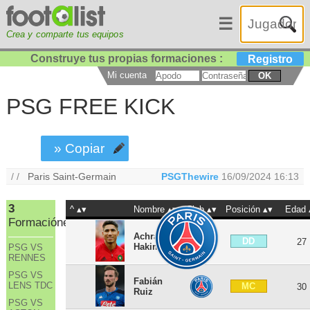
☰
Crea y comparte tus equipos
Construye tus propias formaciones :
Registro
Mi cuenta
OK
PSG FREE KICK
» Copiar
/ /
Paris Saint-Germain
PSGThewire
16/09/2024 16:13
3
^
Nombre
Club
Posición
Edad
Formaciónes
Achraf
DD
27
Hakimi
PSG VS
RENNES
PSG VS
Fabián
LENS TDC
MC
30
Ruiz
PSG VS