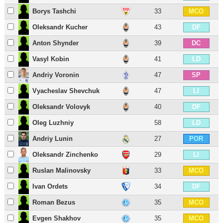
Borys Tashchi
33
MCO
Oleksandr Kucher
43
DF
Anton Shynder
39
DC
Vasyl Kobin
41
LD
Andriy Voronin
47
SP
Vyacheslav Shevchuk
47
LI
Oleksandr Volovyk
40
DF
Oleg Luzhniy
58
LD
Andriy Lunin
27
POR
Oleksandr Zinchenko
29
LI
Ruslan Malinovsky
33
MCO
Ivan Ordets
34
DF
Roman Bezus
35
MCO
Evgen Shakhov
35
MCO