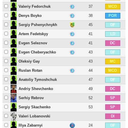
Valeriy Fedorchuk
37
MCO
Denys Boyko
38
POR
Sergiy Pshenychnykh
45
DF
Artem Fedetskyy
41
LD
Evgen Seleznov
41
DC
Evgen Cheberyachko
43
DF
Oleksiy Gay
43
MC
Ruslan Rotan
44
MCO
Anatoliy Tymoshchuk
47
DF
Andriy Shevchenko
49
DC
Serhiy Rebrov
52
SP
Sergiy Skachenko
53
SP
Valeri Lobanovski
DI
Illya Zabarnyi
24
DF