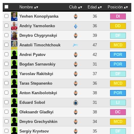
Nombre
Club
Edad
Posición
Yevhen Konoplyanka
36
DI
Andriy Yarmolenko
36
DD
Dmytro Chygrynskyi
39
DF
Anatoli Timochtchouk
47
MCD
Andrei Pyatov
42
POR
Bogdan Sarnavskiy
31
POR
Yaroslav Rakitskyi
37
DF
Taras Stepanenko
36
MCD
Anton Kanibolotskyi
38
POR
Eduard Sobol
31
LI
Oleksandr Gladkyi
38
DC
Dmytro Grechyshkin
34
MCD
Sergiy Kryvtsov
35
DF