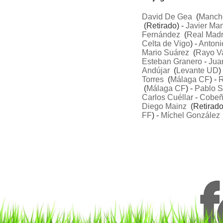
David De Gea
(
Manche
(Retirado) -
Javier Man
Fernández
(
Real Madr
Celta de Vigo
) -
Antoni
Mario Suárez
(
Rayo V
Esteban Granero
-
Jua
Andújar
(
Levante UD
)
Torres
(
Málaga CF
) -
R
(
Málaga CF
) -
Pablo S
Carlos Cuéllar
-
Cobe
Diego Mainz
(Retirado
FF
) -
Míchel González