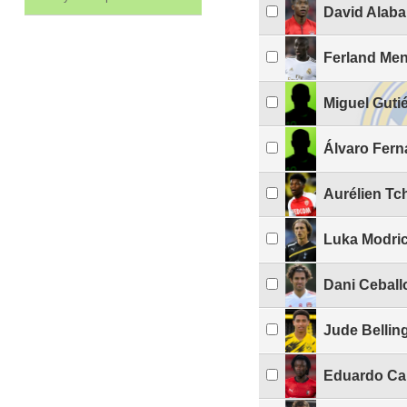
David Alaba
Ferland Me
Miguel Guti
Álvaro Fern
Aurélien T
Luka Modri
Dani Ceball
Jude Belli
Eduardo Ca