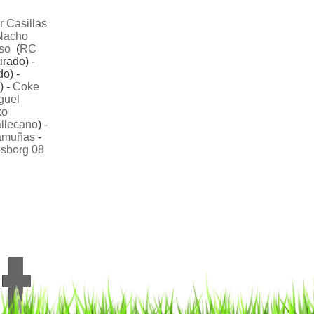
r Casillas
Nacho
so
(
RC
rado) -
o) -
) -
Coke
guel
ko
llecano
) -
amuñas
-
sborg 08