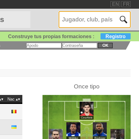
EN
FR
as
Construye tus propias formaciones :
Registro
a
OK
Once tipo
Nac