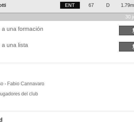
ENT
tti
67
D
1.79m
30 
n a una formación
 a una lista
so
-
Fabio Cannavaro
 jugadores del club
d