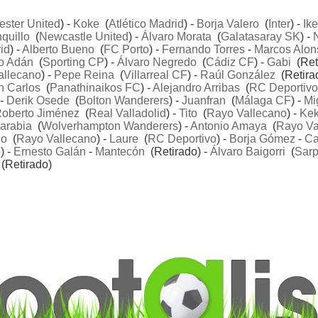
ster United
) -
Koke
(
Atlético Madrid
) -
Borja Valero
(
Inter
) -
Ike
quillo
(
Newcastle United
) -
Álvaro Morata
(
Galatasaray SK
) -
id
) -
Alberto Bueno
(
FC Porto
) -
Fernando Torres
-
Marcos Alon
o Adán
(
Sporting CP
) -
Álvaro Negredo
(
Cádiz CF
) -
Gabi
(Reti
allecano
) -
Pepe Reina
(
Villarreal CF
) -
Raúl González
(Retirad
n Carlos
(
Panathinaikos FC
) -
Alejandro Arribas
(
RC Deportivo
 -
Derik Osede
(
Bolton Wanderers
) -
Juanfran
(
Málaga CF
) -
Mi
oberto Jiménez
(
Real Valladolid
) -
Tito
(
Rayo Vallecano
) -
Ke
arabia
(
Wolverhampton Wanderers
) -
Antonio Amaya
(
Rayo Va
ño
(
Rayo Vallecano
) -
Laure
(
RC Deportivo
) -
Borja Gómez
-
C
) -
Ernesto Galán
-
Mantecón
(Retirado) -
Álvaro Baigorri
(
Sarp
(Retirado)