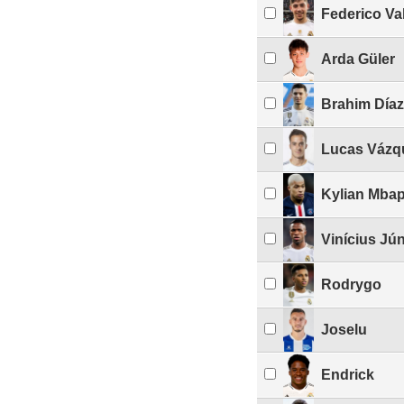
Federico Va
Arda Güler
Brahim Díaz
Lucas Vázq
Kylian Mba
Vinícius Jún
Rodrygo
Joselu
Endrick