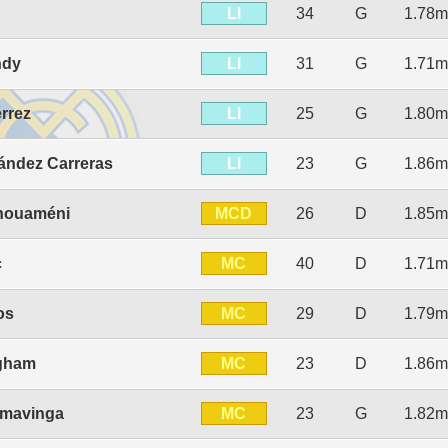
LI
34
G
1.78m
LI
ndy
31
G
1.71m
LI
érrez
25
G
1.80m
LI
ández Carreras
23
G
1.86m
MCD
chouaméni
26
D
1.85m
MC
c
40
D
1.71m
MC
os
29
D
1.79m
MC
ngham
23
D
1.86m
MC
mavinga
23
G
1.82m