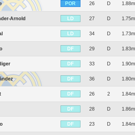
POR
e
26
D
1.88m
LD
nder-Arnold
27
D
1.75m
LD
al
34
D
1.73m
DF
jo
29
D
1.83m
DF
diger
33
D
1.90m
DF
ández
36
D
1.80m
DF
t
26
2
1.84m
DF
28
D
1.86m
DF
io
23
D
1.84m