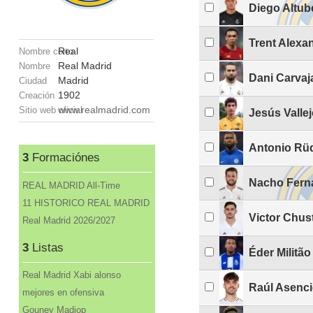
Diego Altub
Trent Alexa
Real
Nombre corto
Real Madrid
Nombre
Dani Carvaj
Madrid
Ciudad
1902
Creación
www.realmadrid.com
Sitio web oficial
Jesús Valle
Antonio Rü
3
Formaciónes
Nacho Fern
REAL MADRID All-Time
11 HISTORICO REAL MADRID
Victor Chus
Real Madrid 2026/2027
3
Listas
Éder Militão
Real Madrid Xabi alonso
Raúl Asenc
mejores en ofensiva
Gouney Madiop