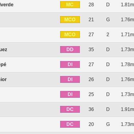
MC
lverde
28
D
1.81m
MCO
21
G
1.76m
MCO
27
2
1.71m
DD
uez
35
D
1.73m
DI
ppé
27
D
1.78m
DI
ior
26
D
1.76m
DI
25
D
1.73m
DC
36
D
1.91m
DC
20
G
1.73m