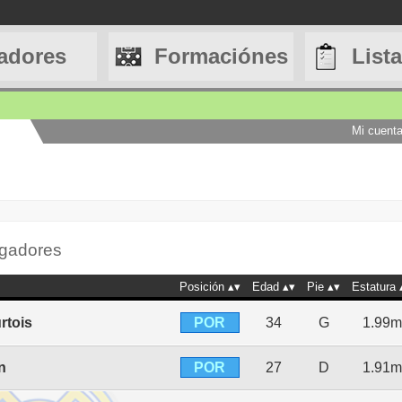
adores
Formaciónes
List
Mi cuent
ugadores
Posición
Edad
Pie
Estatura
POR
rtois
34
G
1.99m
POR
n
27
D
1.91m