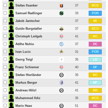
Stefan Ilsanker
37
MCD
Samuel Radlinger
33
POR
Jakob Jantscher
37
MI
Guido Burgstaller
37
MCO
Christoph Leitgeb
41
MC
Atdhe Nuhiu
37
DC
Ivan Lucic
31
POR
Georg Teigl
35
LD
Franz Schiemer
40
DF
Stefan Hierländer
35
MC
Markus Berger
41
DF
Andreas Hölzl
41
MD
Muhammed Ildiz
35
MCD
Mario Haas
51
DC