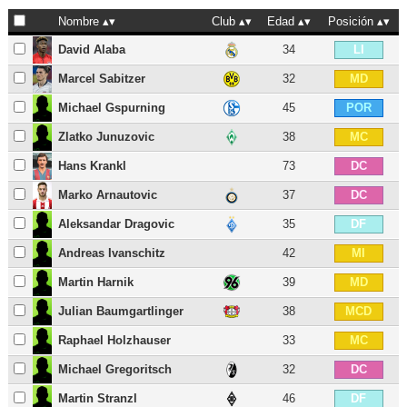
Nombre
Club
Edad
Posición
David Alaba
34
LI
Marcel Sabitzer
32
MD
Michael Gspurning
45
POR
Zlatko Junuzovic
38
MC
Hans Krankl
73
DC
Marko Arnautovic
37
DC
Aleksandar Dragovic
35
DF
Andreas Ivanschitz
42
MI
Martin Harnik
39
MD
Julian Baumgartlinger
38
MCD
Raphael Holzhauser
33
MC
Michael Gregoritsch
32
DC
Martin Stranzl
46
DF