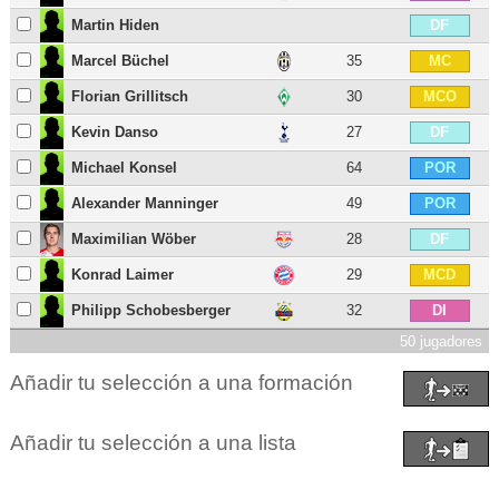
Martin Hiden
DF
Marcel Büchel
35
MC
Florian Grillitsch
30
MCO
Kevin Danso
27
DF
Michael Konsel
64
POR
Alexander Manninger
49
POR
Maximilian Wöber
28
DF
Konrad Laimer
29
MCD
Philipp Schobesberger
32
DI
50 jugadores
Añadir tu selección a una formación
Añadir tu selección a una lista