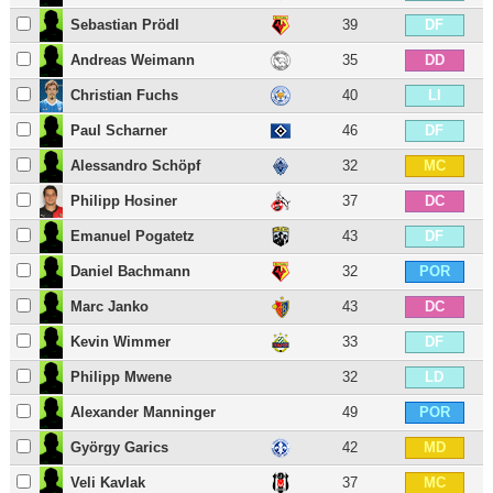
Sebastian Prödl
39
DF
Andreas Weimann
35
DD
Christian Fuchs
40
LI
Paul Scharner
46
DF
Alessandro Schöpf
32
MC
Philipp Hosiner
37
DC
Emanuel Pogatetz
43
DF
Daniel Bachmann
32
POR
Marc Janko
43
DC
Kevin Wimmer
33
DF
Philipp Mwene
32
LD
Alexander Manninger
49
POR
György Garics
42
MD
Veli Kavlak
37
MC