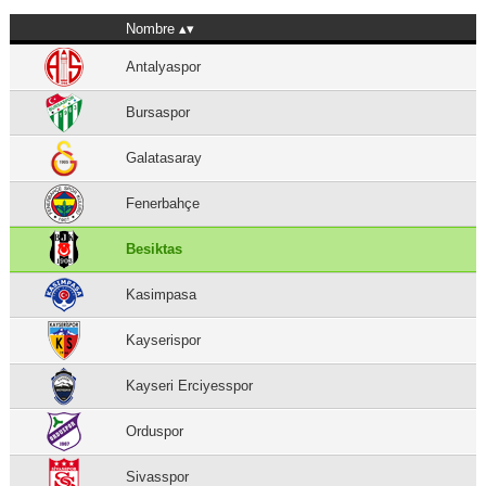
Nombre
Antalyaspor
Bursaspor
Galatasaray
Fenerbahçe
Besiktas
Kasimpasa
Kayserispor
Kayseri Erciyesspor
Orduspor
Sivasspor