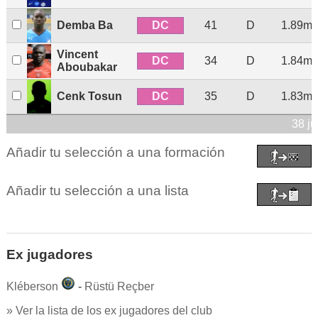
DC
Demba Ba
41
D
1.89m
Vincent
DC
34
D
1.84m
Aboubakar
DC
Cenk Tosun
35
D
1.83m
38 j
Añadir tu selección a una formación
Añadir tu selección a una lista
Ex jugadores
Kléberson
-
Rüstü Reçber
» Ver la lista de los ex jugadores del club