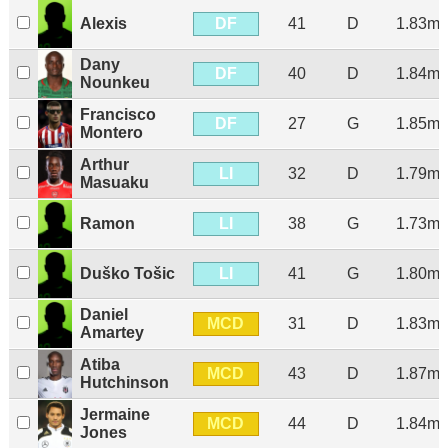
DF
Alexis
41
D
1.83m
Dany
DF
40
D
1.84m
Nounkeu
Francisco
DF
27
G
1.85m
Montero
Arthur
LI
32
D
1.79m
Masuaku
LI
Ramon
38
G
1.73m
LI
Duško Tošic
41
G
1.80m
Daniel
MCD
31
D
1.83m
Amartey
Atiba
MCD
43
D
1.87m
Hutchinson
Jermaine
MCD
44
D
1.84m
Jones