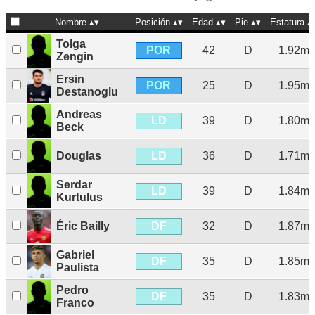
Nombre
Posición
Edad
Pie
Estatura
Tolga
POR
42
D
1.92m
Zengin
Ersin
POR
25
D
1.95m
Destanoglu
Andreas
LD
39
D
1.80m
Beck
LD
Douglas
36
D
1.71m
Serdar
LD
39
D
1.84m
Kurtulus
DF
Éric Bailly
32
D
1.87m
Gabriel
DF
35
D
1.85m
Paulista
Pedro
DF
35
D
1.83m
Franco