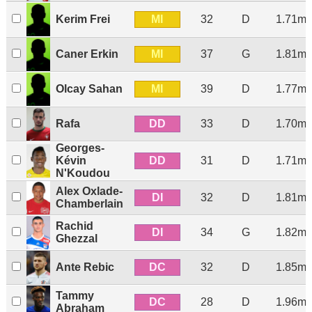
MI
Kerim Frei
32
D
1.71m
MI
Caner Erkin
37
G
1.81m
MI
Olcay Sahan
39
D
1.77m
DD
Rafa
33
D
1.70m
Georges-
DD
Kévin
31
D
1.71m
N'Koudou
Alex Oxlade-
DI
32
D
1.81m
Chamberlain
Rachid
DI
34
G
1.82m
Ghezzal
DC
Ante Rebic
32
D
1.85m
Tammy
DC
28
D
1.96m
Abraham