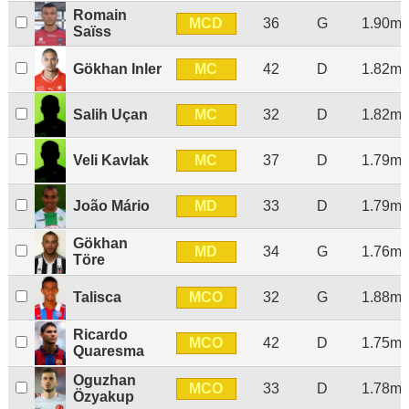
Romain
MCD
36
G
1.90m
Saïss
MC
Gökhan Inler
42
D
1.82m
MC
Salih Uçan
32
D
1.82m
MC
Veli Kavlak
37
D
1.79m
MD
João Mário
33
D
1.79m
Gökhan
MD
34
G
1.76m
Töre
MCO
Talisca
32
G
1.88m
Ricardo
MCO
42
D
1.75m
Quaresma
Oguzhan
MCO
33
D
1.78m
Özyakup