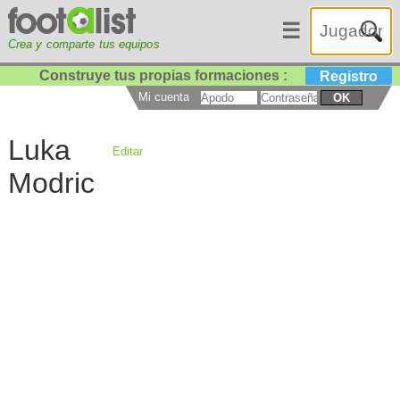
☰
Crea y comparte tus equipos
Construye tus propias formaciones :
Registro
Mi cuenta
OK
Luka
Editar
Modric