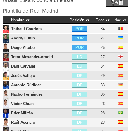
Añadir Luka Modric a une lista
Plantilla de
Real Madrid
Nombre
Posición
Edad
Nac
Thibaut Courtois
34
POR
Andriy Lunin
27
POR
Diego Altube
26
POR
Trent Alexander-Arnold
27
LD
Dani Carvajal
34
LD
Jesús Vallejo
29
DF
Antonio Rüdiger
33
DF
Nacho Fernández
36
DF
Victor Chust
26
DF
Éder Militão
28
DF
Raúl Asencio
23
DF