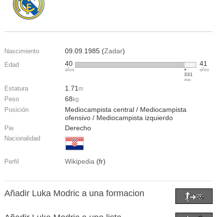
09.09.1985 (
Zadar
)
Nascimiento
40
41
Edad
años
años
331
días
1.71
Estatura
m
68
Peso
kg
Mediocampista central / Mediocampista
Posición
ofensivo / Mediocampista izquierdo
Derecho
Pie
Nacionalidad
Wikipedia
(fr)
Perfil
Añadir Luka Modric a una formacion