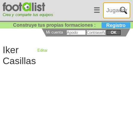
☰
Crea y comparte tus equipos
Construye tus propias formaciones :
Registro
Mi cuenta
OK
Iker
Editar
Casillas