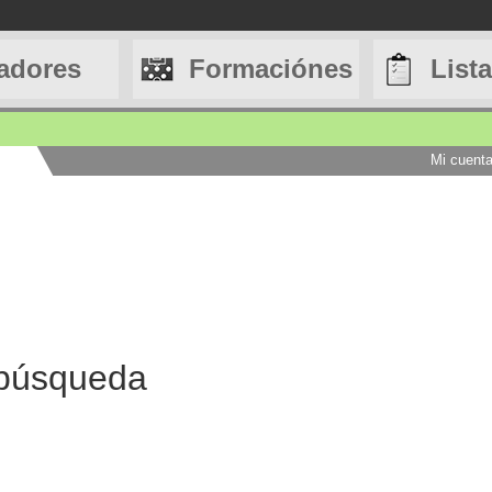
adores
Formaciónes
List
Mi cuent
 búsqueda