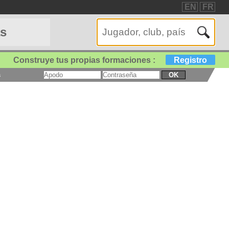
EN
FR
as
Construye tus propias formaciones :
Registro
a
OK