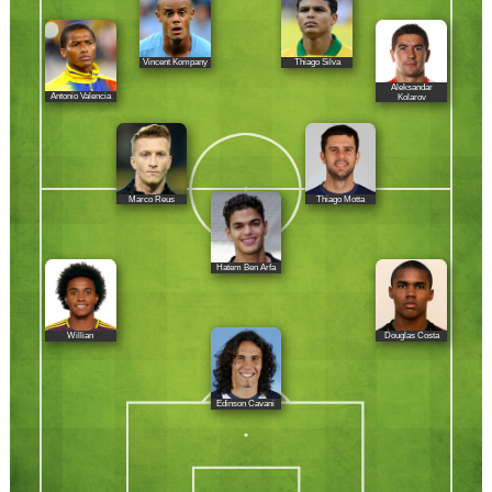
Vincent Kompany
Thiago Silva
Aleksandar
Antonio Valencia
Kolarov
Marco Reus
Thiago Motta
Hatem Ben Arfa
Willian
Douglas Costa
Edinson Cavani