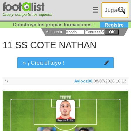
☰
Crea y comparte tus equipos
Construye tus propias formaciones :
Registro
Mi cuenta
OK
11 SS COTE NATHAN
» ¡ Crea el tuyo !
/ /
Aylooz00
08/07/2026 16:13
Stéphane Ruffier