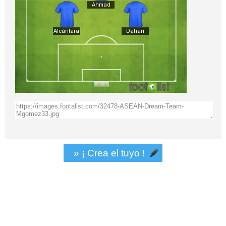
» ¡ Crea el tuyo !