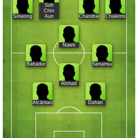
Soh
Chin
Siriwong
Aun
Chandran
Chalermsan
Nawir
Bahadur
Senamuang
Ahmad
Alcántara
Dahari