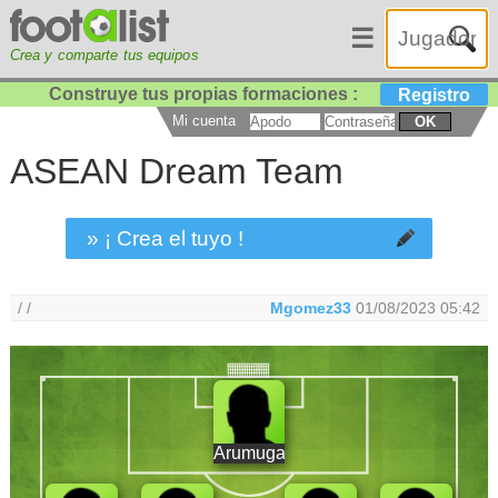
☰
Crea y comparte tus equipos
Construye tus propias formaciones :
Registro
Mi cuenta
OK
ASEAN Dream Team
» ¡ Crea el tuyo !
/ /
Mgomez33
01/08/2023 05:42
Arumugam