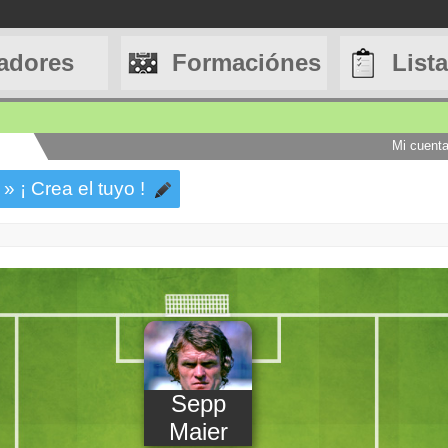
adores
Formaciónes
List
Mi cuent
» ¡ Crea el tuyo !
Sepp
Maier