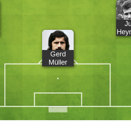
J
gge
Hey
Gerd
Müller