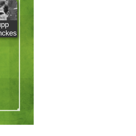
upp
nckes