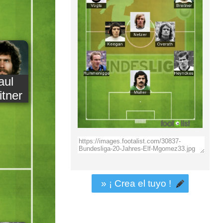
aul
itner
» ¡ Crea el tuyo !