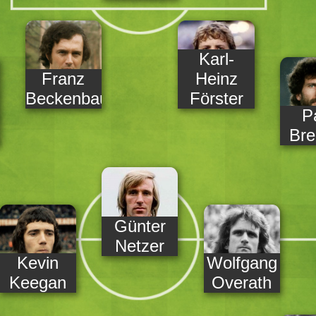
Karl-
Franz
Heinz
Beckenbauer
Förster
P
Bre
Günter
Netzer
Kevin
Wolfgang
Keegan
Overath