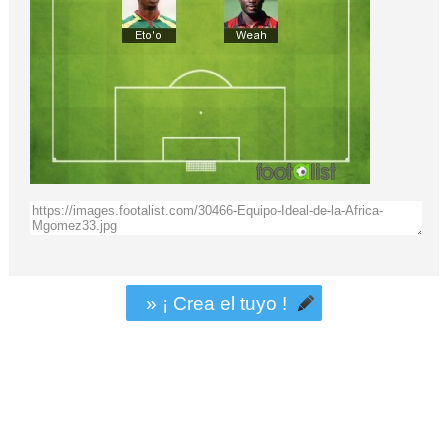
» ¡ Crea el tuyo !