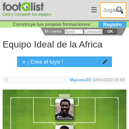
☰
Crea y comparte tus equipos
Construye tus propias formaciones :
Registro
Mi cuenta
OK
Equipo Ideal de la Africa
» ¡ Crea el tuyo !
/ /
Mgomez33
10/01/2023 15:59
Thomas N'Kono