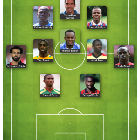
Noureddine
Naybet
Kalidou Koulibaly
Samuel Kuffour
Michaël Essien
Yaya Touré
Abedi Pelé
Mohamed Salah
Sadio Mané
Samuel Eto'o
George Weah