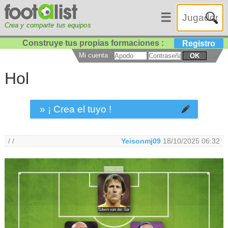
☰
Crea y comparte tus equipos
Construye tus propias formaciones :
Registro
Mi cuenta
OK
Hol
» ¡ Crea el tuyo !
/ /
Yeisonmj09
18/10/2025 06:32
Edwin van der Sar