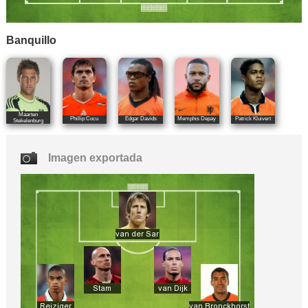
Banquillo
Maarten
Phillip Cocu
Edgar Davids
Memphis Depay
Patrick Kluivert
Stekelenburg
Imagen exportada