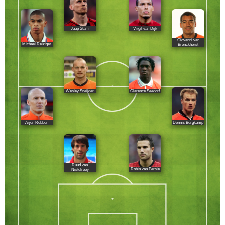
Jaap Stam
Virgil van Dijk
Giovanni van
Michael Reiziger
Bronckhorst
Wesley Sneijder
Clarence Seedorf
Arjen Robben
Dennis Bergkamp
Ruud van
Robin van Persie
Nistelrooy