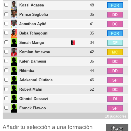
Kossi Agassa
48
POR
Prince Segbefia
35
DD
Jonathan Ayité
41
DC
Baba Tchagouni
35
POR
Senah Mango
34
DF
Komlan Amewou
42
MC
Kalen Damessi
36
DC
Nikimba
44
DD
Adekanmi Olufade
46
SP
Robert Malm
52
DC
Othniel Dossevi
DI
Franck Fiawoo
SP
18 jugadores
Añadir tu selección a una formación