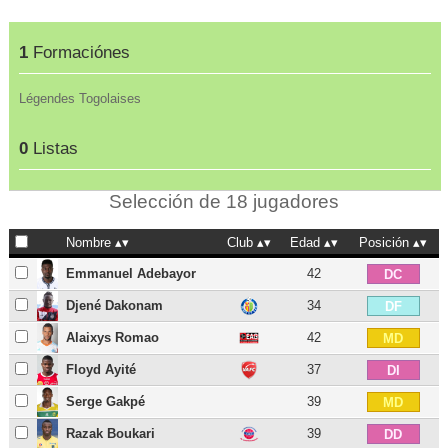
1
Formaciónes
Légendes Togolaises
0
Listas
Selección de 18 jugadores
Nombre
Club
Edad
Posición
Emmanuel Adebayor
42
DC
Djené Dakonam
34
DF
Alaixys Romao
42
MD
Floyd Ayité
37
DI
Serge Gakpé
39
MD
Razak Boukari
39
DD