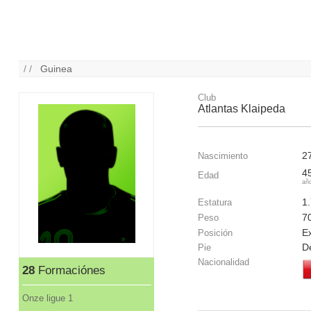
/ /
Guinea
Club
Atlantas Klaipeda
2
Nascimiento
4
Edad
añ
1
Estatura
7
Peso
E
Posición
D
Pie
Nacionalidad
28
Formaciónes
Onze ligue 1