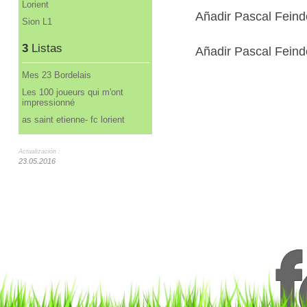
Lorient
Añadir Pascal Fein
Sion L1
3
Listas
Añadir Pascal Feind
Mes 23 Bordelais
Les 100 joueurs qui m'ont
impressionné
as saint etienne- fc lorient
Actualización :
23.05.2016