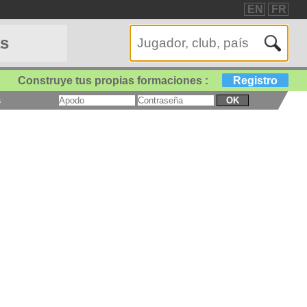
EN
FR
as
Construye tus propias formaciones :
Registro
a
OK