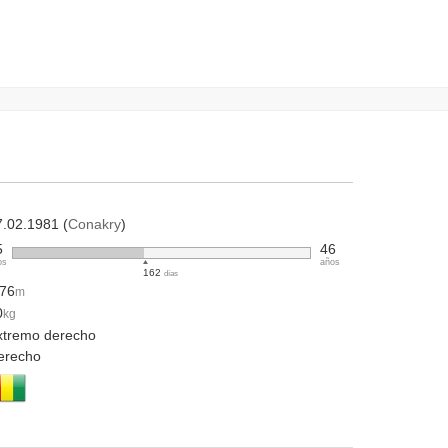
7.02.1981 (
Conakry
)
5
46
os
años
162
días
.76
m
0
kg
xtremo derecho
erecho