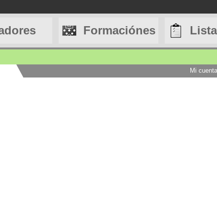
adores
Formaciónes
List
Mi cuent