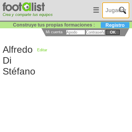
☰
Crea y comparte tus equipos
Construye tus propias formaciones :
Registro
Mi cuenta
OK
Alfredo
Editar
Di
Stéfano