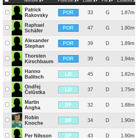
Nombre
Posición
Edad
Pie
Estatura
Patrick
POR
33
G
1.87m
Rakovsky
Raphael
POR
47
G
1.90m
Schäfer
Alexander
POR
39
D
1.89m
Stephan
Thorsten
POR
39
G
1.94m
Kirschbaum
Hanno
LD
45
D
1.82m
Balitsch
Ondřej
LD
37
D
1.75m
Čelůstka
Martin
DF
32
D
1.88m
Angha
Robin
DF
34
D
1.90m
Knoche
DF
Per Nilsson
43
D
1.90m