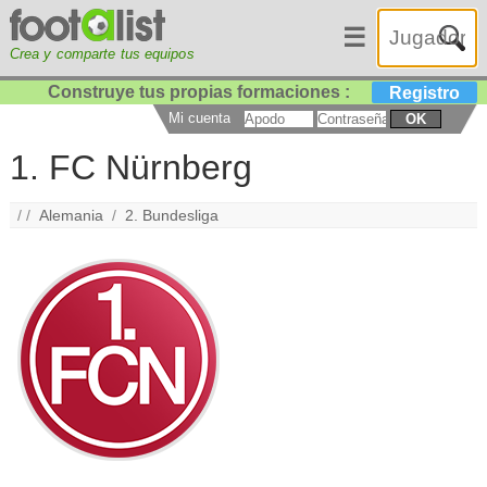
☰
Crea y comparte tus equipos
Construye tus propias formaciones :
Registro
Mi cuenta
OK
1. FC Nürnberg
/ /
Alemania
/
2. Bundesliga