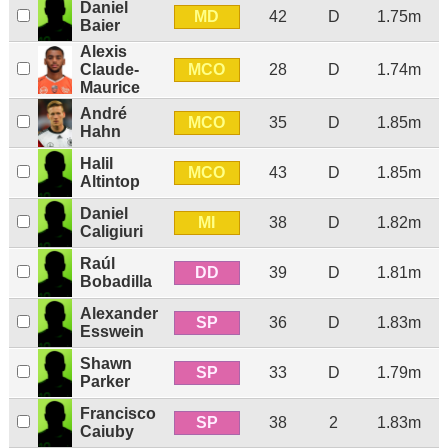
Daniel
MD
42
D
1.75m
Baier
Alexis
MCO
Claude-
28
D
1.74m
Maurice
André
MCO
35
D
1.85m
Hahn
Halil
MCO
43
D
1.85m
Altintop
Daniel
MI
38
D
1.82m
Caligiuri
Raúl
DD
39
D
1.81m
Bobadilla
Alexander
SP
36
D
1.83m
Esswein
Shawn
SP
33
D
1.79m
Parker
Francisco
SP
38
2
1.83m
Caiuby