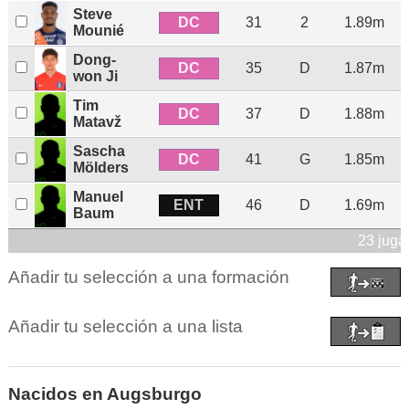
Steve
DC
31
2
1.89m
Mounié
Dong-
DC
35
D
1.87m
won Ji
Tim
DC
37
D
1.88m
Matavž
Sascha
DC
41
G
1.85m
Mölders
Manuel
ENT
46
D
1.69m
Baum
23 juga
Añadir tu selección a una formación
Añadir tu selección a una lista
Nacidos en Augsburgo