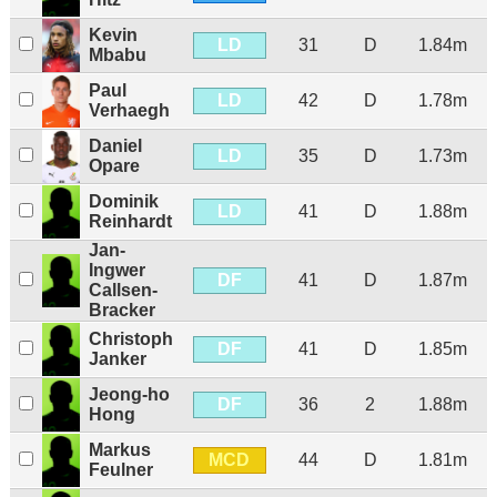
Kevin
LD
31
D
1.84m
Mbabu
Paul
LD
42
D
1.78m
Verhaegh
Daniel
LD
35
D
1.73m
Opare
Dominik
LD
41
D
1.88m
Reinhardt
Jan-
Ingwer
DF
41
D
1.87m
Callsen-
Bracker
Christoph
DF
41
D
1.85m
Janker
Jeong-ho
DF
36
2
1.88m
Hong
Markus
MCD
44
D
1.81m
Feulner