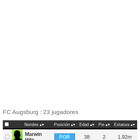
FC Augsburg : 23 jugadores
Nombre
Posición
Edad
Pie
Estatura
Marwin
POR
38
2
1.92m
Hitz