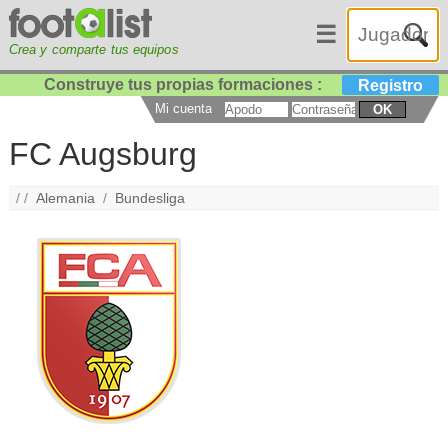
☰
Crea y comparte tus equipos
Construye tus propias formaciones :
Registro
Mi cuenta
OK
FC Augsburg
/ /
Alemania
/
Bundesliga