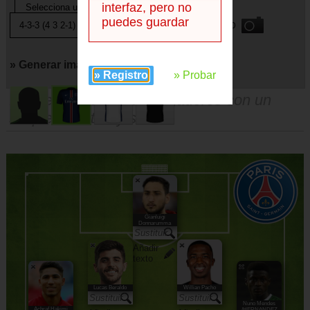
interfaz, pero no
puedes guardar
o
» Generar imagen con
» Registro
» Probar
Puedes sustituir a los jugadores con un
simple arrastrar y soltar
Gianluigi
Donnarumma
Añadir
texto
Lucas Beraldo
Willian Pacho
Nuno Mendes
Achraf Hakimi
/HERNANDEZ