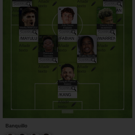
Añadir
Añadir
texto
texto
Añadir
texto
Añadir
texto
João Neves
Désiré Doué
Vitinha /MAYULU
/FABIAN
/WARREN
Añadir
Añadir
Añadir
texto
texto
texto
Ousmane
Bradley Barcola
Dembélé
Añadir
Añadir
texto
texto
Gonçalo Ramos
/KANG
Añadir
texto
Banquillo