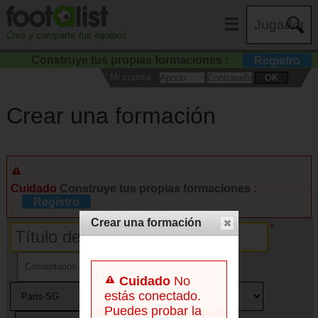
☰
Crea y comparte tus equipos
Construye tus propias formaciones :
Registro
Mi cuenta
OK
Crear una formación
Cuidado
Construye tus propias formaciones :
Registro
Crear una formación
Cuidado
No
estás conectado.
Puedes probar la