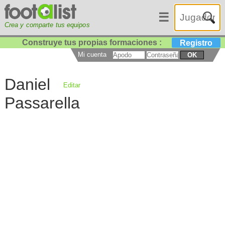
☰
Crea y comparte tus equipos
Construye tus propias formaciones :
Registro
Mi cuenta
OK
Daniel
Editar
Passarella