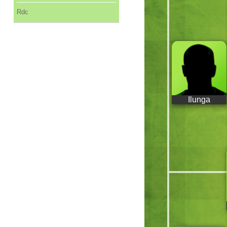
Rdc
Ilunga