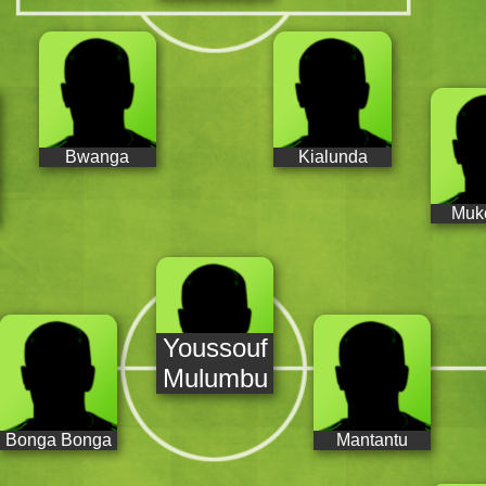
Bwanga
Kialunda
Muk
Youssouf
Mulumbu
Bonga Bonga
Mantantu