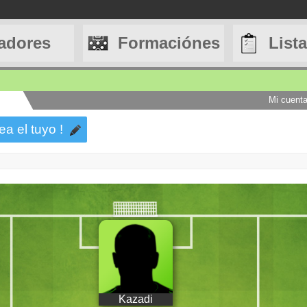
adores
Formaciónes
List
Mi cuent
ea el tuyo !
Kazadi