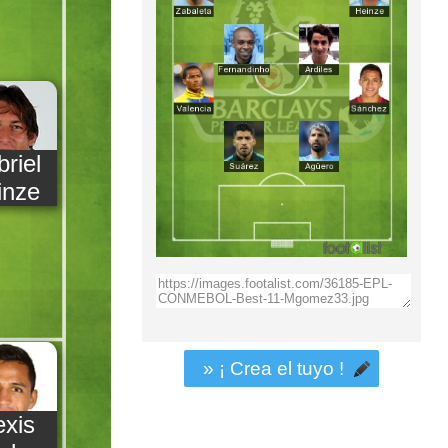
riel
inze
» ¡ Crea el tuyo !
exis