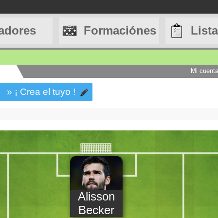
adores
Formaciónes
List
Mi cuent
» ¡ Crea el tuyo !
Alisson
Becker