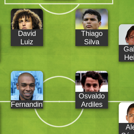
David
Thiago
Luiz
Silva
Gab
He
Osvaldo
Fernandinho
Ardiles
Al