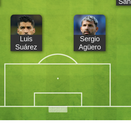
Sán
Luis
Sergio
Suárez
Agüero