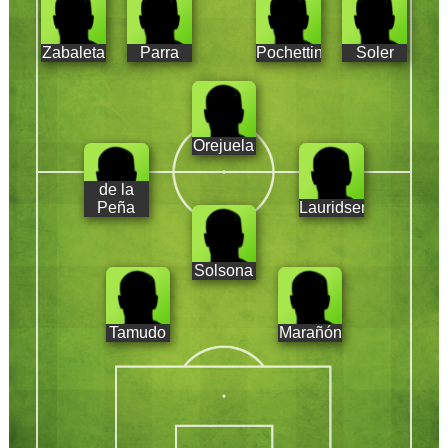
Zabaleta
Parra
Pochettino
Soler
Orejuela
de la
Peña
Lauridsen
Solsona
Tamudo
Marañón