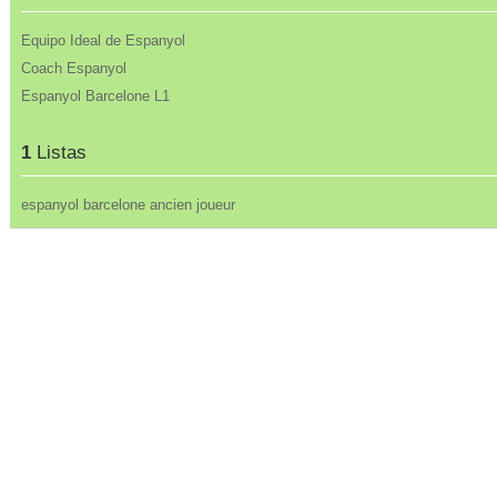
Equipo Ideal de Espanyol
Coach Espanyol
Espanyol Barcelone L1
1
Listas
espanyol barcelone ancien joueur