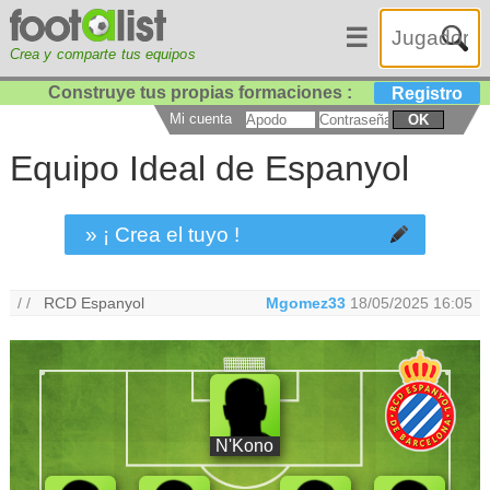
☰
Crea y comparte tus equipos
Construye tus propias formaciones :
Registro
Mi cuenta
OK
Equipo Ideal de Espanyol
» ¡ Crea el tuyo !
/ /
RCD Espanyol
Mgomez33
18/05/2025 16:05
N'Kono