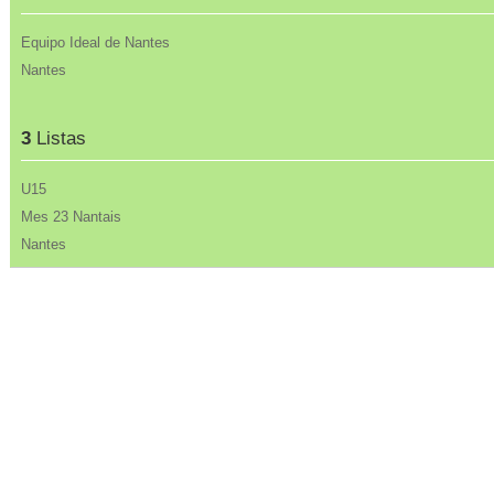
Equipo Ideal de Nantes
Nantes
3
Listas
U15
Mes 23 Nantais
Nantes