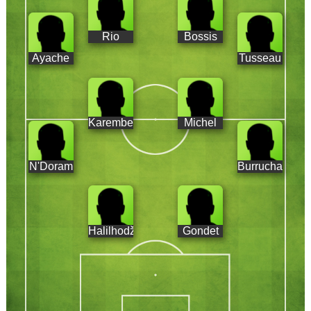
Rio
Bossis
Ayache
Tusseau
Karembeu
Michel
N'Doram
Burruchaga
Halilhodžic
Gondet