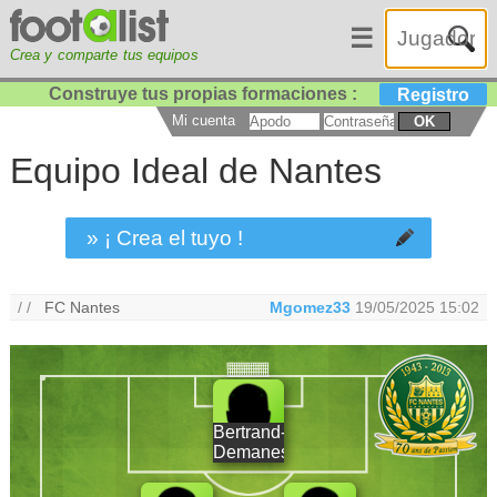
☰
Crea y comparte tus equipos
Construye tus propias formaciones :
Registro
Mi cuenta
OK
Equipo Ideal de Nantes
» ¡ Crea el tuyo !
/ /
FC Nantes
Mgomez33
19/05/2025 15:02
Bertrand-
Demanes