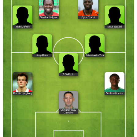
Onyekachi Apam
Djimi Traoré
Fredy Montero
Steve Zakuani
Andy Rose
Sébastien Le Toux
João Paulo
Freddie Ljungberg
Obafemi Martins
Clint Dempsey
Capitaine