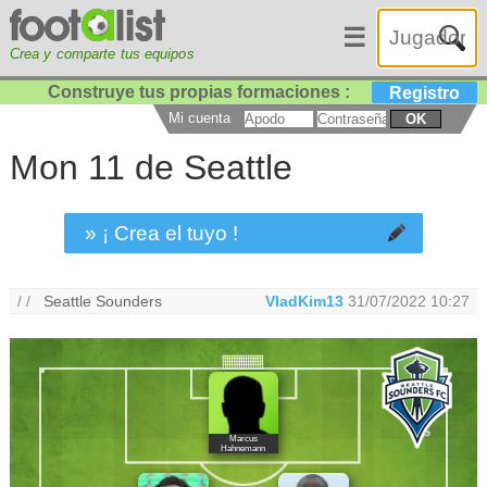
☰
Crea y comparte tus equipos
Construye tus propias formaciones :
Registro
Mi cuenta
OK
Mon 11 de Seattle
» ¡ Crea el tuyo !
/ /
Seattle Sounders
VladKim13
31/07/2022 10:27
Marcus
Hahnemann