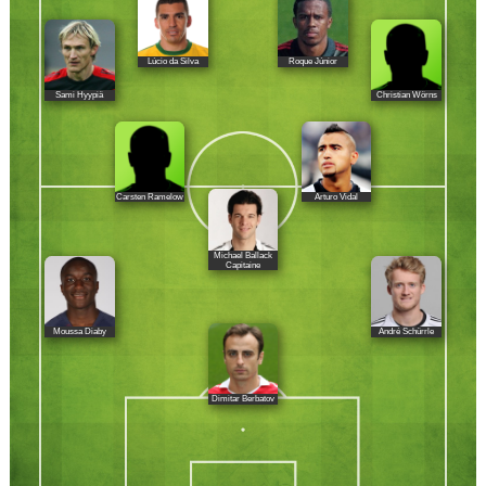
Lúcio da Silva
Roque Júnior
Sami Hyypiä
Christian Wörns
Carsten Ramelow
Arturo Vidal
Michael Ballack
Capitaine
Moussa Diaby
André Schürrle
Dimitar Berbatov