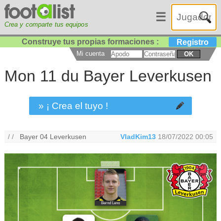
☰
Crea y comparte tus equipos
Construye tus propias formaciones :
Registro
Mi cuenta
OK
Mon 11 du Bayer Leverkusen
» ¡ Crea el tuyo !
/ /
Bayer 04 Leverkusen
VladKim13
18/07/2022 00:05
Bernd Leno