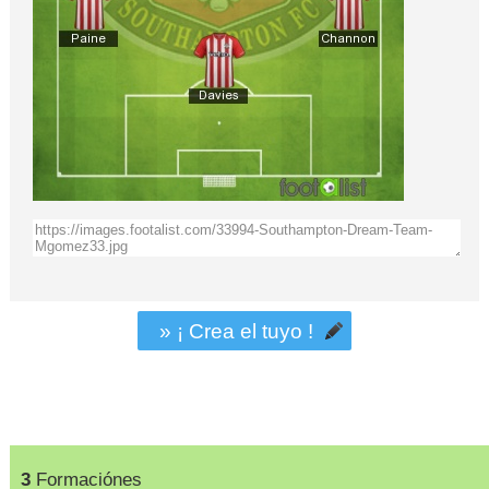
» ¡ Crea el tuyo !
3
Formaciónes