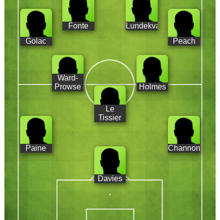
Fonte
Lundekvam
Golac
Peach
Ward-
Prowse
Holmes
Le
Tissier
Paine
Channon
Davies