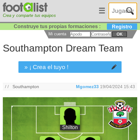
☰
Crea y comparte tus equipos
Construye tus propias formaciones :
Registro
Mi cuenta
OK
Southampton Dream Team
» ¡ Crea el tuyo !
/ /
Southampton
Mgomez33
19/04/2024 15:43
Shilton