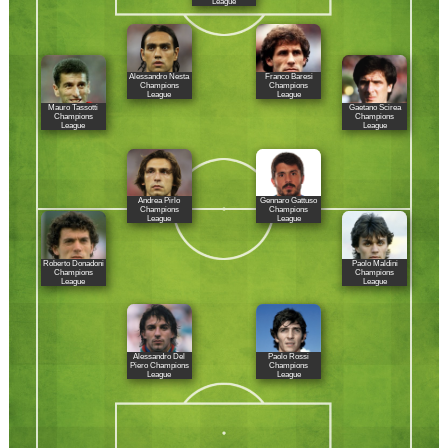
League
Alessandro Nesta
Franco Baresi
Champions
Champions
League
League
Mauro Tassotti
Gaetano Scirea
Champions
Champions
League
League
Andrea Pirlo
Gennaro Gattuso
Champions
Champions
League
League
Roberto Donadoni
Paolo Maldini
Champions
Champions
League
League
Alessandro Del
Paolo Rossi
Piero Champions
Champions
League
League