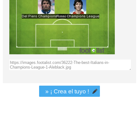
» ¡ Crea el tuyo !