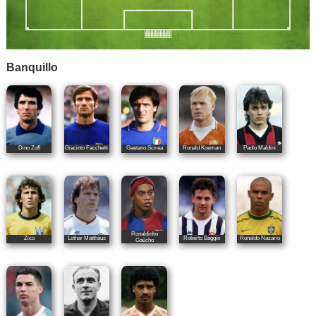
Banquillo
Dino Zoff
Giacinto Facchetti
Gaetano Scirea
Ronald Koeman
Paolo Maldini
Ronaldinho
Zico
Lothar Matthäus
Roberto Baggio
Ronaldo Nazario
Gaúcho