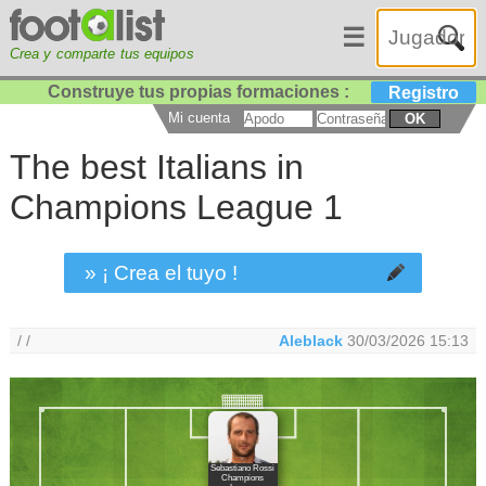
☰
Crea y comparte tus equipos
Construye tus propias formaciones :
Registro
Mi cuenta
OK
The best Italians in
Champions League 1
» ¡ Crea el tuyo !
/ /
Aleblack
30/03/2026 15:13
Sebastiano Rossi
Champions