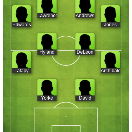
Lawrence
Andrews
Edwards
Jones
Hyland
DeLeon
Latapy
Archibald
Yorke
David