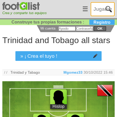
☰
Crea y comparte tus equipos
Construye tus propias formaciones :
Registro
Mi cuenta
OK
Trinidad and Tobago all stars
» ¡ Crea el tuyo !
/ /
Trinidad y Tabago
Mgomez33
30/10/2022 15:46
Hislop