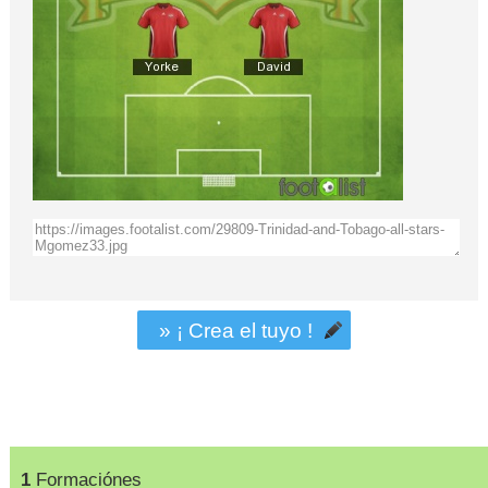
» ¡ Crea el tuyo !
1
Formaciónes